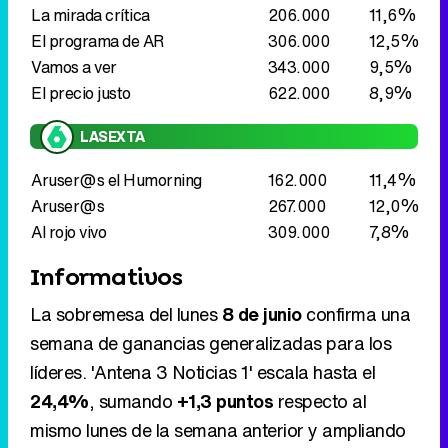
La mirada crítica
206.000
11,6%
El programa de AR
306.000
12,5%
Vamos a ver
343.000
9,5%
El precio justo
622.000
8,9%
LASEXTA
Aruser@s el Humorning
162.000
11,4%
Aruser@s
267.000
12,0%
Al rojo vivo
309.000
7,8%
Informativos
La sobremesa del lunes
8 de junio
confirma una
semana de ganancias generalizadas para los
líderes. 'Antena 3 Noticias 1' escala hasta el
24,4%
, sumando
+1,3 puntos
respecto al
mismo lunes de la semana anterior y ampliando