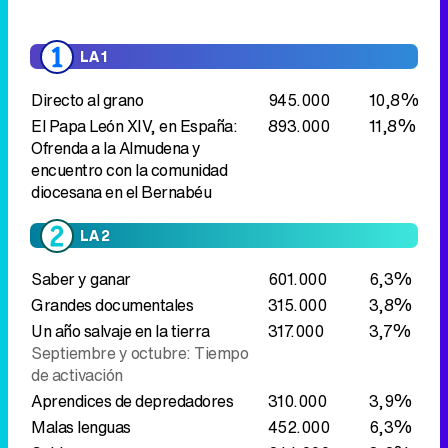
LA 1
Directo al grano
945.000
10,8%
El Papa León XIV, en España:
893.000
11,8%
Ofrenda a la Almudena y
encuentro con la comunidad
diocesana en el Bernabéu
LA 2
Saber y ganar
601.000
6,3%
Grandes documentales
315.000
3,8%
Un año salvaje en la tierra
317.000
3,7%
Septiembre y octubre: Tiempo
de activación
Aprendices de depredadores
310.000
3,9%
Malas lenguas
452.000
6,3%