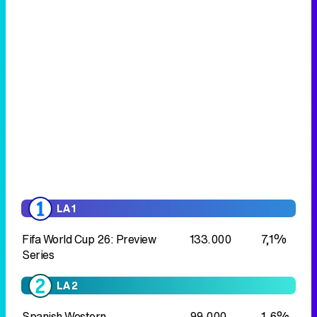
LA 1
Fifa World Cup 26: Preview
133.000
7,1%
Series
LA 2
Spanish Western
99.000
1,6%