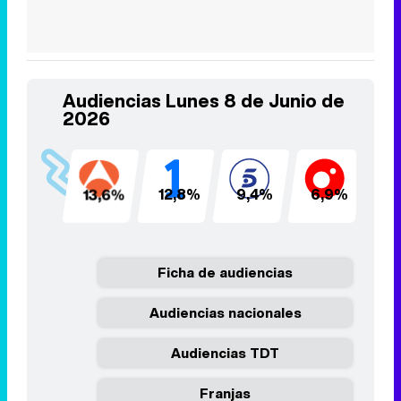
Audiencias Lunes 8 de Junio de
2026
13,6%
12,8%
9,4%
6,9%
6
Ficha de audiencias
Audiencias nacionales
Audiencias TDT
Franjas