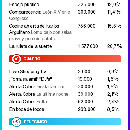
Espejo público
326.000
12,0%
Comparecencia
León XIV en el
309.000
11,4%
Congreso
Cocina abierta de Karlos
756.000
15,5%
Arguiñano
Lomo bajo con salsa
gravy y puré de patata
La ruleta de la suerte
1.577.000
20,7%
CUATRO
Love Shopping TV
2.000
0,3%
¡Toma salami!' "DJ's"
19.000
1,5%
Alerta Cobra
Fiesta familiar
30.000
1,8%
Alerta Cobra
La última noche
39.000
2,1%
Alerta Cobra
Salta
52.000
2,4%
En boca de todos
283.000
8,5%
TELECINCO