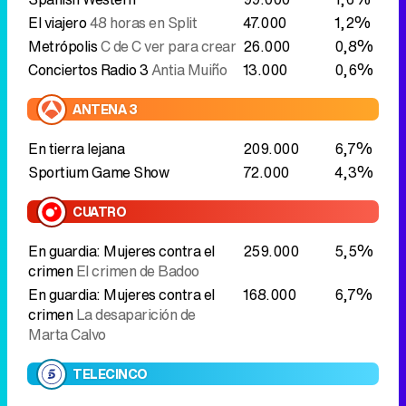
El viajero
48 horas en Split
47.000
1,2%
Metrópolis
C de C ver para crear
26.000
0,8%
Conciertos Radio 3
Antia Muiño
13.000
0,6%
ANTENA 3
En tierra lejana
209.000
6,7%
Sportium Game Show
72.000
4,3%
CUATRO
En guardia: Mujeres contra el
259.000
5,5%
crimen
El crimen de Badoo
En guardia: Mujeres contra el
168.000
6,7%
crimen
La desaparición de
Marta Calvo
TELECINCO