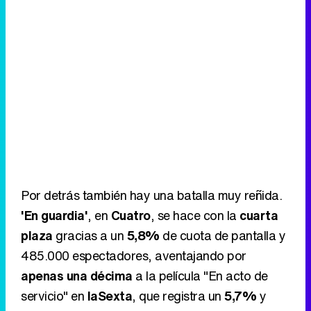
Canción ganadora de Eurovisión 2026: DARA con "Bangaranga" por Bulgaria
Por detrás también hay una batalla muy reñida.
'En guardia'
, en
Cuatro
, se hace con la
cuarta
plaza
gracias a un
5,8%
de cuota de pantalla y
485.000 espectadores, aventajando por
apenas una décima
a la película "En acto de
servicio" en
laSexta
, que registra un
5,7%
y