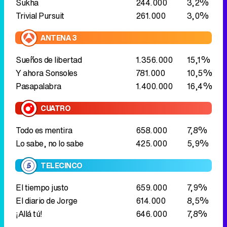
Sukha
244.000
3,2%
Trivial Pursuit
261.000
3,0%
ANTENA 3
Sueños de libertad
1.356.000
15,1%
Y ahora Sonsoles
781.000
10,5%
Pasapalabra
1.400.000
16,4%
CUATRO
Todo es mentira
658.000
7,8%
Lo sabe, no lo sabe
425.000
5,9%
TELECINCO
El tiempo justo
659.000
7,9%
El diario de Jorge
614.000
8,5%
¡Allá tú!
646.000
7,8%