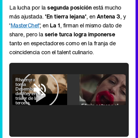
La lucha por la
segunda posición
está mucho
más ajustada.
'En tierra lejana'
, en
Antena 3
, y
'
MasterChef
', en
La 1
, firman el mismo dato de
share, pero la
serie turca logra imponerse
tanto en espectadores como en la franja de
coincidencia con el talent culinario.
Video
Player
is
Loaded
:
loading.
0.00%
Fullscreen
Current
0:00
/
Duration
2:24
Remaining
-
2:24
Pause
Unmute
Seek
Seek
Filmin estrena el tráiler de 'Millennial Mal', su nueva comedia universitaria de la mano de Lorena Iglesias
back
forward
20
30
seconds
seconds
Time
Time