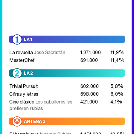
LA 1
La revuelta
José Sacristán
1.371.000
11,9%
MasterChef
691.000
11,4%
LA 2
Trivial Pursuit
602.000
5,8%
Cifras y letras
698.000
6,0%
Cine clásico
Los caballeros las
421.000
4,1%
prefieren rubias
ANTENA 3