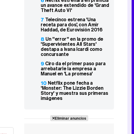
6
Netflix estrenará en primicia
un avance extendido de 'Grand
Theft Auto VI'
7
Telecinco estrena 'Una
receta para dos', con Amir
Haddad, de Eurovisión 2016
8
Un "error" en la promo de
'Supervivientes All Stars'
destapa a Ivana Icardi como
concursante
9
Ciro da el primer paso para
arrebatarle la empresa a
Manuel en 'La promesa'
10
Netflix pone fecha a
'Monster: The Lizzie Borden
Story' y muestra sus primeras
imágenes
Eliminar anuncios