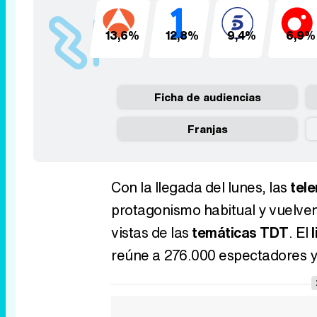
13,6%
12,8%
9,4%
6,9%
Ficha de audiencias
Franjas
Con la llegada del lunes, las
tel
protagonismo habitual y vuelven
vistas de las
temáticas TDT
. El
reúne a 276.000 espectadores y