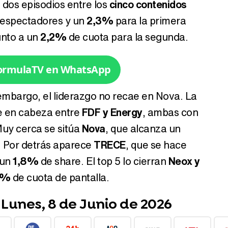
s dos episodios entre los
cinco contenidos
 espectadores y un
2,3%
para la primera
unto a un
2,2%
de cuota para la segunda.
Tráiler en catalán de 'Ravalear', la nueva serie de HBO Max sobre los fondos buitre
FormulaTV en WhatsApp
 embargo, el liderazgo no recae en Nova. La
e en cabeza entre
FDF y Energy
, ambas con
Tráiler de la tercera temporada de 'The Walking Dead: Dead City' de AMC+
Muy cerca se sitúa
Nova
, que alcanza un
. Por detrás aparece
TRECE
, que se hace
 un
1,8%
de share. El top 5 lo cierran
Neox y
Canción ganadora de Eurovisión 2026: DARA con "Bangaranga" por Bulgaria
7%
de cuota de pantalla.
Lunes, 8 de Junio de 2026