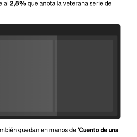
e al
2,8%
que anota la veterana serie de
Filmin estrena el tráiler de 'Millennial Mal', su nueva comedia universitaria de la mano de Lorena Iglesias
'120 Minutos' celebra sus 2.000 programas en Telemadrid con un vídeo del día a día en la redacción
 también quedan en manos de
'Cuento de una
Tráiler de '33 días', la nueva serie de Atresplayer con Julián Villagrán y José Manuel Poga