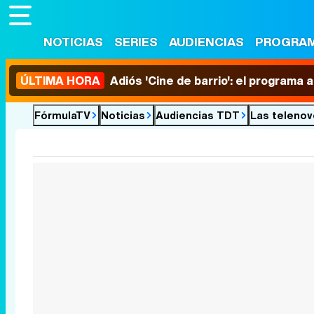
NOTICIAS
SERIES
AUDIENCIAS
PROGRA
ÚLTIMA HORA
Adiós 'Cine de barrio': el programa
FórmulaTV
Noticias
Audiencias TDT
Las telenov