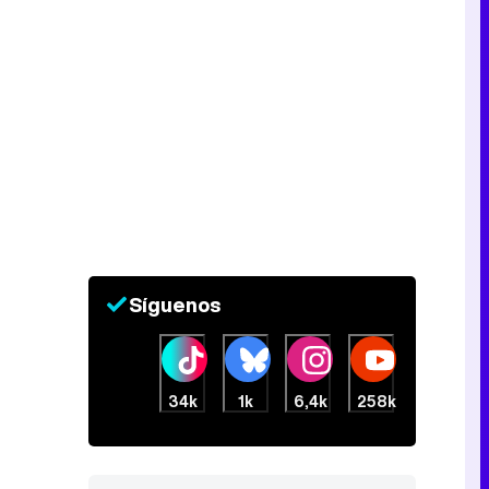
Síguenos
34k
1k
6,4k
258k