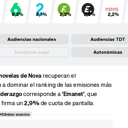
6,2%
3,7%
2,3%
2,3%
2,2%
Audiencias nacionales
Audiencias TDT
Temáticas pago
Autonómicas
enovelas de Nova
recuperan el
 a dominar el ranking de las emisiones más
liderazgo
corresponde a
'Emanet'
, que
 firma un
2,9%
de cuota de pantalla.
Eliminar anuncios