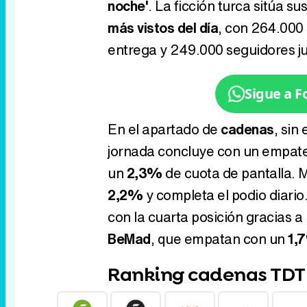
noche'
. La ficción turca sitúa su
más vistos del día
, con 264.000
entrega y 249.000 seguidores j
Sigue a 
En el apartado de
cadenas
, sin
jornada concluye con un empat
un
2,3%
de cuota de pantalla. 
2,2%
y completa el podio diario
con la cuarta posición gracias a
BeMad
, que empatan con un
1,
Ranking cadenas TDT 