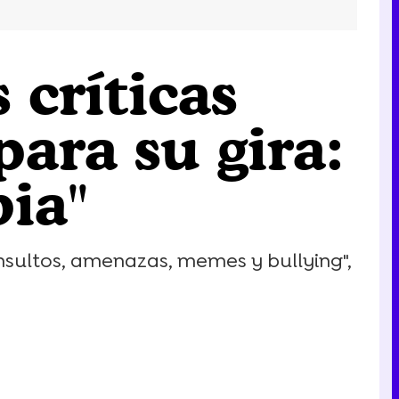
 críticas
para su gira:
bia"
nsultos, amenazas, memes y bullying",