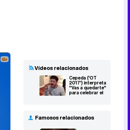
Vídeos relacionados
Cepeda ('OT
2017') interpreta
"Vas a quedarte"
para celebrar el
éxito de
"Tráiler", el
primer EP de
Aitana
Famosos relacionados