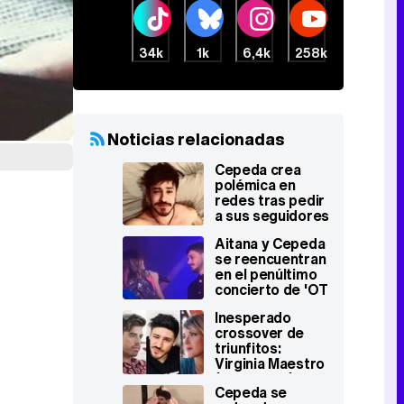
34k
1k
6,4k
258k
Noticias relacionadas
Cepeda crea
polémica en
redes tras pedir
a sus seguidores
un cartel para su
Aitana y Cepeda
gira y acaba
se reencuentran
pidiendo
en el penúltimo
disculpas
concierto de 'OT
2017': "Sigues
Inesperado
siendo
crossover de
importante para
triunfitos:
mí"
Virginia Maestro
('OT 2008')
Cepeda se
cantando junto a