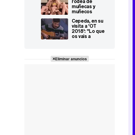
rodea de
Roi y Cepeda
muñecas y
muñecos
hinchables para
Cepeda, en su
imitar el
visita a 'OT
videoclip de
2018': "Lo que
Ricky Merino
os vais a
encontrar fuera
va a ser muy
heavy"
Eliminar anuncios