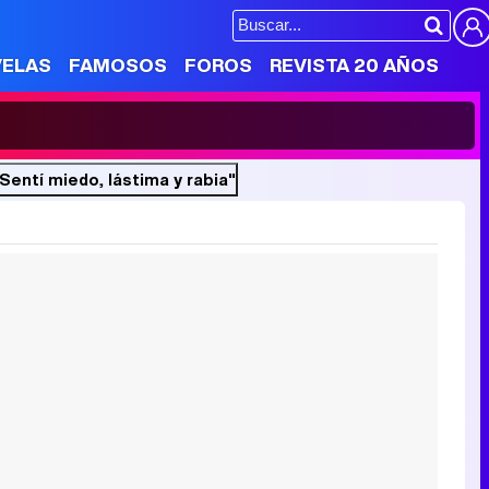
VELAS
FAMOSOS
FOROS
REVISTA 20 AÑOS
"Sentí miedo, lástima y rabia"