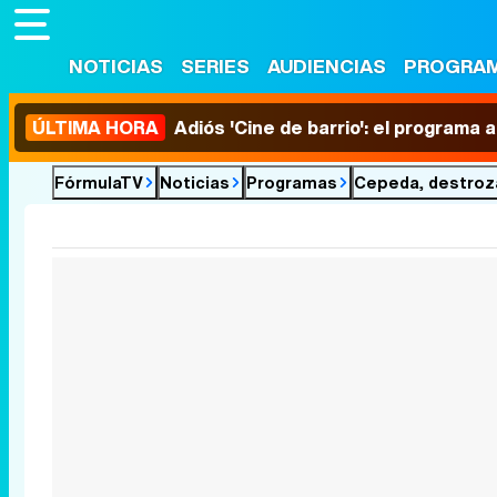
NOTICIAS
SERIES
AUDIENCIAS
PROGRA
ÚLTIMA HORA
Adiós 'Cine de barrio': el programa
FórmulaTV
Noticias
Programas
Cepeda, destrozad