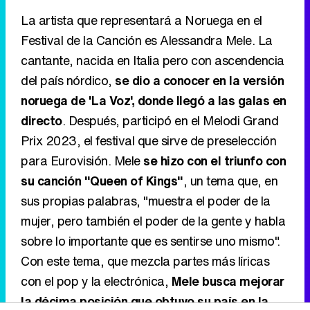
noruega de 'La Voz', donde llegó a las galas en
directo
. Después, participó en el Melodi Grand
Prix 2023, el festival que sirve de preselección
para Eurovisión. Mele
se hizo con el triunfo con
su canción "Queen of Kings"
, un tema que, en
sus propias palabras, "muestra el poder de la
mujer, pero también el poder de la gente y habla
sobre lo importante que es sentirse uno mismo".
Con este tema, que mezcla partes más líricas
con el pop y la electrónica,
Mele busca mejorar
la décima posición que obtuvo su país en la
pasada edición, en la que estuvo representado
por el dúo musical Subwoolfer
, que interpretó el
tema "Give That Wolf A Banana".
10
Croacia: Let 3 - "Mama SC!"