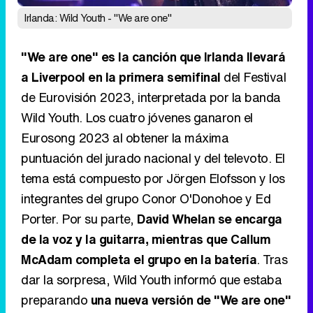
de Eurovisión 2023, interpretada por la banda
Wild Youth. Los cuatro jóvenes ganaron el
Eurosong 2023 al obtener la máxima
puntuación del jurado nacional y del televoto. El
tema está compuesto por Jörgen Elofsson y los
integrantes del grupo Conor O'Donohoe y Ed
Porter. Por su parte,
David Whelan se encarga
de la voz y la guitarra, mientras que Callum
McAdam completa el grupo en la batería
. Tras
dar la sorpresa, Wild Youth informó que estaba
preparando
una nueva versión de "We are one"
especial para el certamen. Respecto a su equipo
creativo, RTÉ anunció que Ian Banham iba a ser
el coreógrafo y director creativo de la actuación.
9
Noruega: Alessandra - "Queen of