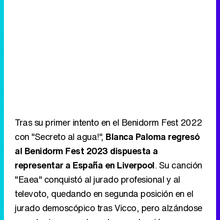
Tras su primer intento en el Benidorm Fest 2022
con "Secreto al agua!",
Blanca Paloma regresó
al Benidorm Fest 2023 dispuesta a
representar a España en Liverpool
. Su canción
"Eaea" conquistó al jurado profesional y al
televoto, quedando en segunda posición en el
jurado demoscópico tras Vicco, pero alzándose
con el primer puesto en la preselección
española.
La nana flamenca con toques
electrónicos y referencias a Lorca está
compuesta por la propia artista ilicitana, su
productor Jose Pablo Polo y Álvaro Tato
.