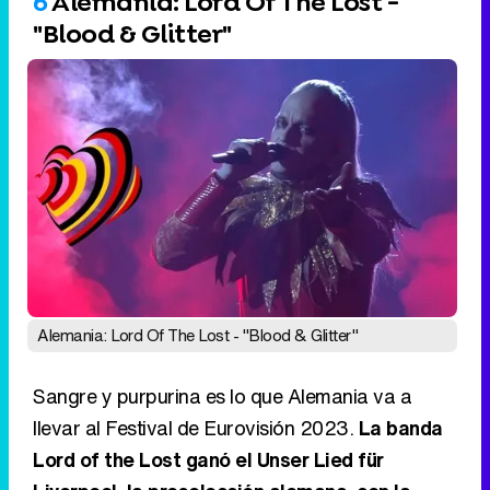
Alemania: Lord Of The Lost - "Blood & Glitter"
Sangre y purpurina es lo que Alemania va a
llevar al Festival de Eurovisión 2023.
La banda
Lord of the Lost ganó el Unser Lied für
Liverpool, la preselección alemana, con la
canción "Blood & Glitter"
, una propuesta de
metal gótico. Sin embargo, a pesar de que el
grupo de rock arrasó en el público, el programa
sufrió la retirada de Frida Gold, una de las