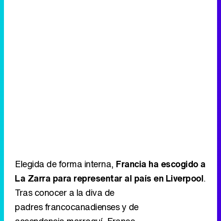
Elegida de forma interna,
Francia ha escogido a
La Zarra para representar al país en Liverpool
.
Tras conocer a la diva de
padres francocanadienses y de
ascendencia marroquí, France
Télévisions publicó el 19 de febrero de 2023
"Évidemment", la canción que interpretará el 13
de mayo en Eurovisión 2023. Ahmed Saghir, la
propia Zarra, Yannick Rastogi y Zacharie