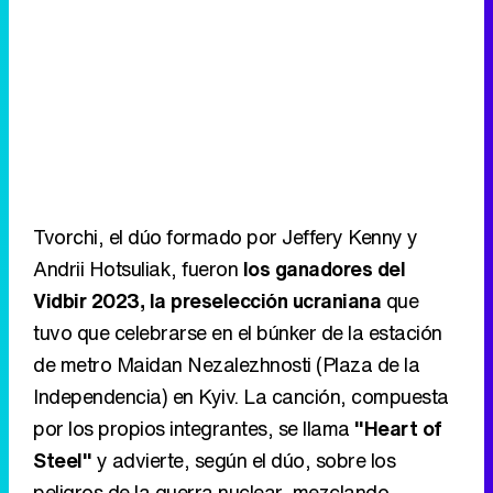
Tvorchi, el dúo formado por Jeffery Kenny y
Andrii Hotsuliak, fueron
los ganadores del
Vidbir 2023, la preselección ucraniana
que
tuvo que celebrarse en el búnker de la estación
de metro Maidan Nezalezhnosti (Plaza de la
Independencia) en Kyiv. La canción, compuesta
por los propios integrantes, se llama
"Heart of
Steel"
y advierte, según el dúo, sobre los
peligros de la guerra nuclear, mezclando
diferentes géneros. Además, para Liverpool,
Tvorchi ha preparado un revamp de la canción.
2
Italia: Marco Mengoni - "Due
vite"