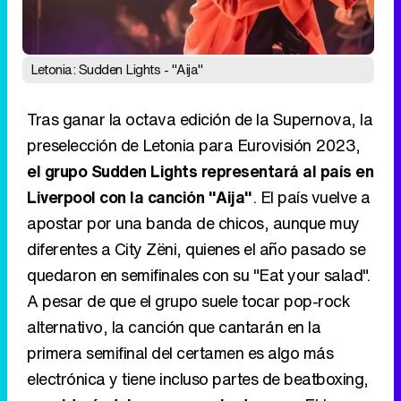
preselección de Letonia para Eurovisión 2023,
el grupo Sudden Lights representará al país en
Liverpool con la canción "Aija"
. El país vuelve a
apostar por una banda de chicos, aunque muy
diferentes a City Zëni, quienes el año pasado se
quedaron en semifinales con su "Eat your salad".
A pesar de que el grupo suele tocar pop-rock
alternativo, la canción que cantarán en la
primera semifinal del certamen es algo más
electrónica y tiene incluso partes de beatboxing,
considerándola una especie de nana
. El tema
está compuesto por los cuatro integrantes del
grupo, que son Andrejs Reinis Zitmanis, Martins
Matiss Zemitis, Karlis Matiss Zitmanis y Karlis
Vartins.