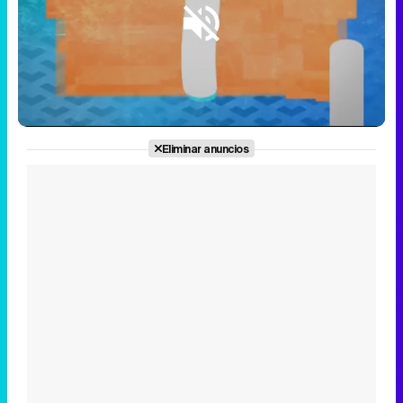
Loaded
:
11.59%
/
Unmute
Eliminar anuncios