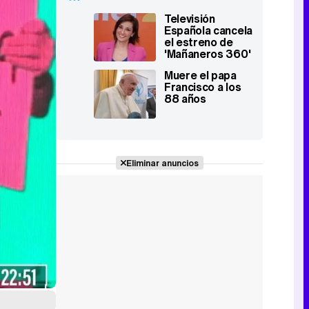
Televisión
Española cancela
el estreno de
'Mañaneros 360'
por la muerte del
Muere el papa
papa Francisco
Francisco a los
88 años
Eliminar anuncios