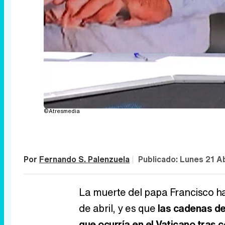
©Atresmedia
Por
Fernando S. Palenzuela
|
Publicado:
Lunes 21 Ab
La muerte del papa Francisco ha
de abril, y es que
las cadenas de 
que ocurría en el Vaticano tras c