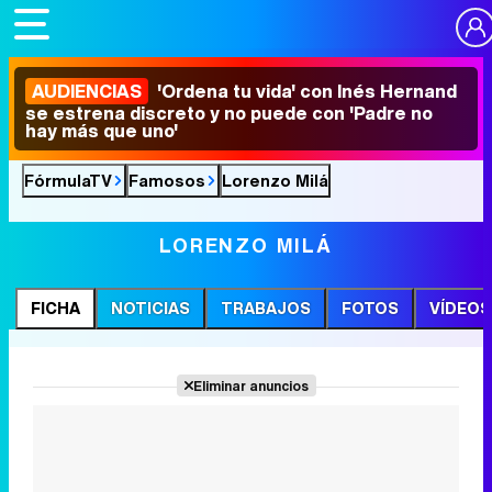
AUDIENCIAS
'Ordena tu vida' con Inés Hernand
se estrena discreto y no puede con 'Padre no
hay más que uno'
FórmulaTV
Famosos
Lorenzo Milá
LORENZO MILÁ
FICHA
NOTICIAS
TRABAJOS
FOTOS
VÍDEOS
Eliminar anuncios