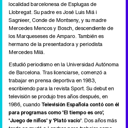
localidad barcelonesa de Esplugas de
Llobregat. Su padre es José Luis Miá i
Sagnieer, Conde de Montseny, y su madre
Tráiler en catalán de 'Ravalear', la nueva serie de HBO Max sobre los fondos buitre
Mercedes Mencos y Bosch, descendiente de
los Marqueseses de Amparo. También es
hermano de la presentadora y periodista
Mercedes Milá.
Tráiler de la tercera temporada de 'The Walking Dead: Dead City' de AMC+
Estudió periodismo en la Universidad Autónoma
de Barcelona. Tras licenciarse, comenzó a
trabajar en prensa deportiva en 1983,
Canción ganadora de Eurovisión 2026: DARA con "Bangaranga" por Bulgaria
escribiendo para la revista Sport. Su debut en
televisión se produjo tres años después, en
1986, cuando
Televisión Española contó con él
para programas como 'El tiempo es oro',
'Juego de niños' y 'Plató vacío'
. Dos años más