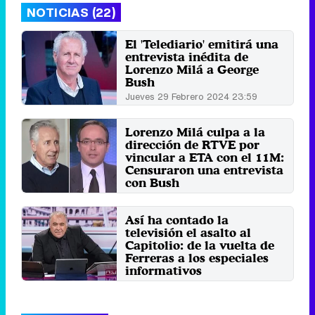
NOTICIAS (22)
El 'Telediario' emitirá una
entrevista inédita de
Lorenzo Milá a George
Bush
Jueves 29 Febrero 2024 23:59
Lorenzo Milá culpa a la
dirección de RTVE por
vincular a ETA con el 11M:
Censuraron una entrevista
con Bush
Lunes 28 Febrero 2022 12:59
Así ha contado la
televisión el asalto al
Capitolio: de la vuelta de
Ferreras a los especiales
informativos
Jueves 7 Enero 2021 11:50