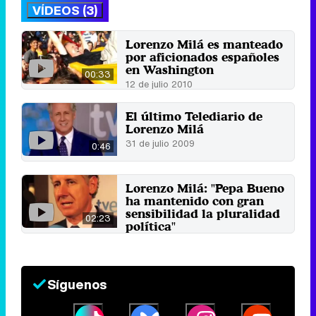
VÍDEOS (3)
Lorenzo Milá es manteado
por aficionados españoles
en Washington
00:33
12 de julio 2010
El último Telediario de
Lorenzo Milá
31 de julio 2009
0:46
Lorenzo Milá: "Pepa Bueno
ha mantenido con gran
sensibilidad la pluralidad
02:23
política"
16 de julio 2009
Síguenos