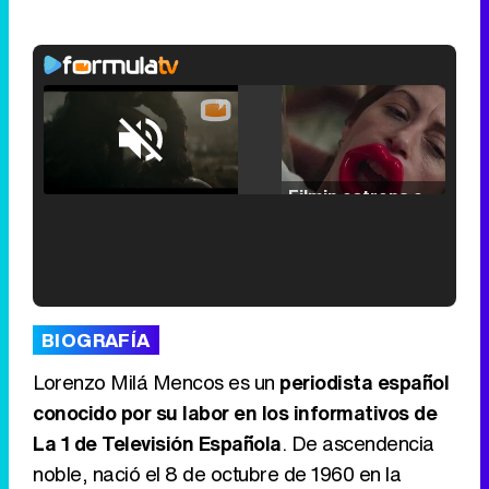
Loaded
:
25.30%
/
Unmute
Filmin estrena el tráiler de 'Millennial Mal', su nueva comedia universitaria de la mano de Lorena Iglesias
'120 Minutos' celebra sus 2.000 programas en Telemadrid con un vídeo del día a día en la redacción
BIOGRAFÍA
Lorenzo Milá Mencos es un
periodista español
conocido por su labor en los informativos de
La 1 de Televisión Española
. De ascendencia
Tráiler de '33 días', la nueva serie de Atresplayer con Julián Villagrán y José Manuel Poga
noble, nació el 8 de octubre de 1960 en la