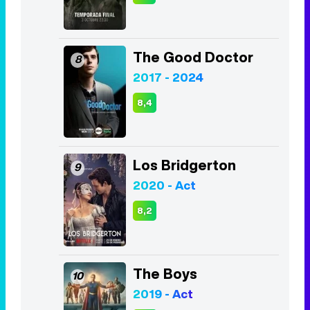
The Good Doctor
8
2017 - 2024
8,4
Los Bridgerton
9
2020 - Act
8,2
The Boys
10
2019 - Act