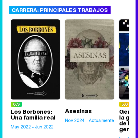
CARRERA: PRINCIPALES TRABAJOS
8,9
5,8
Asesinas
Los Borbones:
Genera
Una familia real
la gra
Nov 2024 - Actualmente
de las
May 2022 - Jun 2022
gener