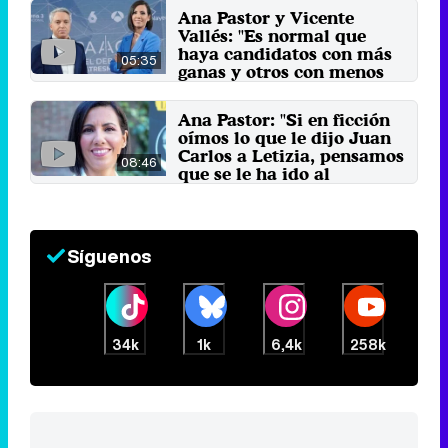
28 de noviembre 2023
Ana Pastor y Vicente
Vallés: "Es normal que
haya candidatos con más
05:35
ganas y otros con menos
de debatir"
10 de julio 2023
Ana Pastor: "Si en ficción
oímos lo que le dijo Juan
Carlos a Letizia, pensamos
08:46
que se le ha ido al
guionista"
31 de mayo 2022
Síguenos
34k
1k
6,4k
258k