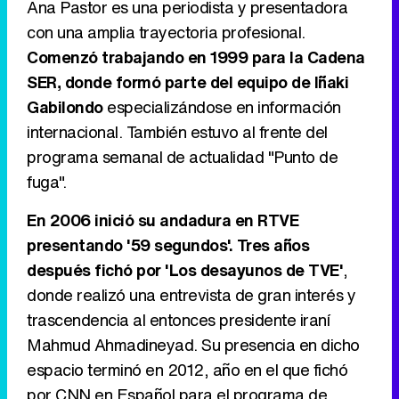
Ana Pastor es una periodista y presentadora
con una amplia trayectoria profesional.
Comenzó trabajando en 1999 para la Cadena
Tráiler de '33 días', la nueva serie de Atresplayer con Julián Villagrán y José Manuel Poga
SER, donde formó parte del equipo de Iñaki
Gabilondo
especializándose en información
internacional. También estuvo al frente del
programa semanal de actualidad "Punto de
Tráiler en catalán de 'Ravalear', la nueva serie de HBO Max sobre los fondos buitre
fuga".
En 2006 inició su andadura en RTVE
presentando '59 segundos'. Tres años
Tráiler de la tercera temporada de 'The Walking Dead: Dead City' de AMC+
después fichó por 'Los desayunos de TVE'
,
donde realizó una entrevista de gran interés y
trascendencia al entonces presidente iraní
Mahmud Ahmadineyad. Su presencia en dicho
Canción ganadora de Eurovisión 2026: DARA con "Bangaranga" por Bulgaria
espacio terminó en 2012, año en el que fichó
por CNN en Español para el programa de