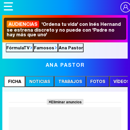
AUDIENCIAS
'Ordena tu vida' con Inés Hernand
se estrena discreto y no puede con 'Padre no
hay más que uno'
FórmulaTV
Famosos
Ana Pastor
ANA PASTOR
FICHA
NOTICIAS
TRABAJOS
FOTOS
VÍDEOS
Eliminar anuncios