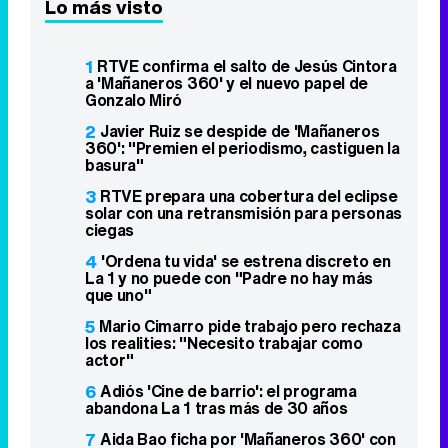
Lo más visto
1
RTVE confirma el salto de Jesús Cintora
a 'Mañaneros 360' y el nuevo papel de
Gonzalo Miró
2
Javier Ruiz se despide de 'Mañaneros
360': "Premien el periodismo, castiguen la
basura"
3
RTVE prepara una cobertura del eclipse
solar con una retransmisión para personas
ciegas
4
'Ordena tu vida' se estrena discreto en
La 1 y no puede con "Padre no hay más
que uno"
5
Mario Cimarro pide trabajo pero rechaza
los realities: "Necesito trabajar como
actor"
6
Adiós 'Cine de barrio': el programa
abandona La 1 tras más de 30 años
7
Aida Bao ficha por 'Mañaneros 360' con