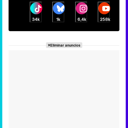
34k
1k
6,4k
258k
Eliminar anuncios