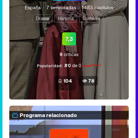
España
7 temporadas
1483 capítulos
Drama
Historia
Comedia
7,3
9
críticas
#0
de 0
Popularidad:
104
78
Programa relacionado