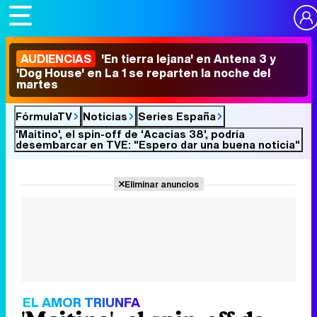
AUDIENCIAS
'En tierra lejana' en Antena 3 y
'Dog House' en La 1 se reparten la noche del
martes
FórmulaTV
Noticias
Series España
'Maitino', el spin-off de 'Acacias 38', podría
desembarcar en TVE: "Espero dar una buena noticia"
Eliminar anuncios
EL AMOR TRIUNFA