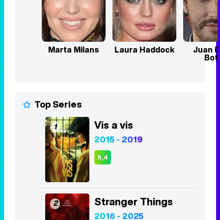
Marta Milans
Laura Haddock
Juan D
Bot
Top Series
Vis a vis
1
2015 - 2019
8,4
Stranger Things
2
2016 - 2025