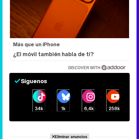
Más que un iPhone
¿El móvil también habla de ti?
DISCOVER WITH
Síguenos
34k
1k
6,4k
258k
Eliminar anuncios