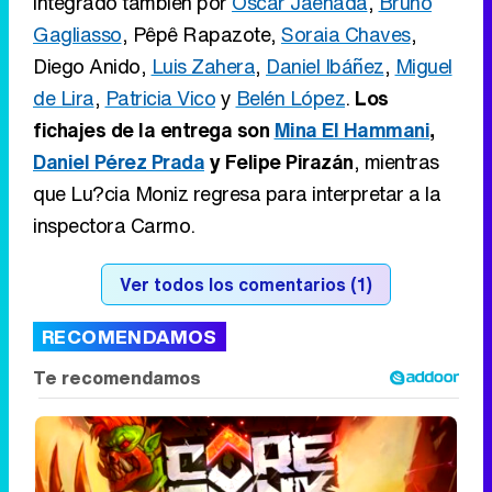
integrado también por
Óscar Jaenada
,
Bruno
Gagliasso
, Pêpê Rapazote,
Soraia Chaves
,
Diego Anido,
Luis Zahera
,
Daniel Ibáñez
,
Miguel
de Lira
,
Patricia Vico
y
Belén López
.
Los
fichajes de la entrega son
Mina El Hammani
,
Daniel Pérez Prada
y Felipe Pirazán
, mientras
que Lu?cia Moniz regresa para interpretar a la
inspectora Carmo.
Ver todos los comentarios (1)
RECOMENDAMOS