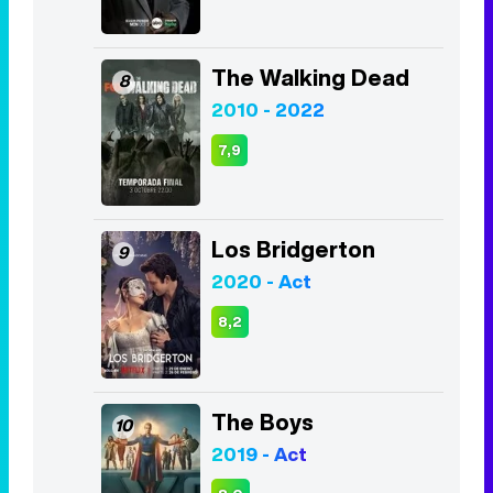
The Walking Dead
8
2010 - 2022
7,9
Los Bridgerton
9
2020 - Act
8,2
The Boys
10
2019 - Act