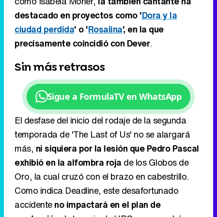
Sin más retrasos
Sigue a FormulaTV en WhatsApp
El desfase del inicio del rodaje de la segunda
temporada de 'The Last of Us' no se alargará
más,
ni siquiera por la lesión que Pedro Pascal
exhibió en la alfombra roja
de los Globos de
Oro, la cual cruzó con el brazo en cabestrillo.
Como indica Deadline, este desafortunado
accidente
no impactará en el plan de
producción
de la serie de HBO, que pondrá a
rodar las cámaras en algún momento de febrero
en Vancouver, con la previsión de
lanzar los
nuevos episodios en 2025
.