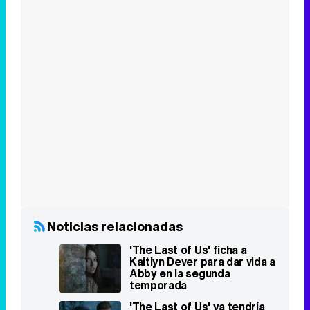
Noticias relacionadas
'The Last of Us' ficha a
Kaitlyn Dever para dar vida a
Abby en la segunda
temporada
'The Last of Us' ya tendría
favorita para interpretar a
Abby en la segunda
temporada
'The Last of Us' podría durar
más de lo esperado: "El
público quiere más"