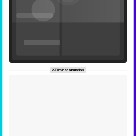
'120 Minutos' celebra sus 2.000 programas en Telemadrid con un vídeo del día a día en la redacción
Eliminar anuncios
Tráiler de '33 días', la nueva serie de Atresplayer con Julián Villagrán y José Manuel Poga
Tráiler en catalán de 'Ravalear', la nueva serie de HBO Max sobre los fondos buitre
Tráiler de la tercera temporada de 'The Walking Dead: Dead City' de AMC+