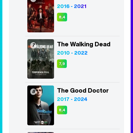
The Walking Dead
7
2010 - 2022
7,9
The Good Doctor
8
2017 - 2024
8,4
Los Bridgerton
9
2020 - Act
8,2