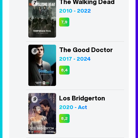
The Walking Dead
7
2010 - 2022
7,9
The Good Doctor
8
2017 - 2024
8,4
Los Bridgerton
9
2020 - Act
8,2