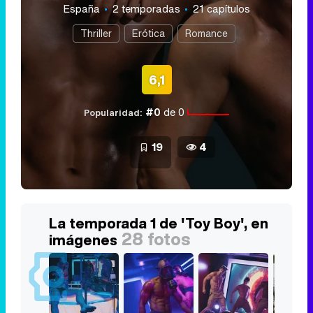
España
2 temporadas
21 capítulos
Thriller
Erótica
Romance
6,1
#0
de 0
Popularidad:
19
4
La temporada 1 de 'Toy Boy', en
28 fotos
imágenes