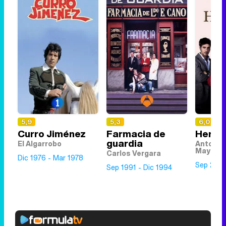
5,9
5,3
6,0
Curro Jiménez
Farmacia de
Hered
guardia
El Algarrobo
Antonio 
Mayoral
Carlos Vergara
Dic 1976 - Mar 1978
Sep 2007
Sep 1991 - Dic 1994