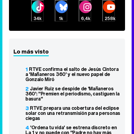
34k
1k
6,4k
258k
Lo más visto
1
RTVE confirma el salto de Jesús Cintora
a 'Mañaneros 360' y el nuevo papel de
Gonzalo Miró
2
Javier Ruiz se despide de 'Mañaneros
360': "Premien el periodismo, castiguen la
basura"
3
RTVE prepara una cobertura del eclipse
solar con una retransmisión para personas
ciegas
4
'Ordena tu vida' se estrena discreto en
La 1 y no puede con "Padre no hay más