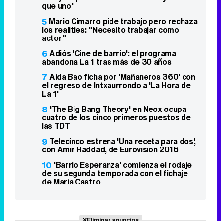
que uno"
5
Mario Cimarro pide trabajo pero rechaza
los realities: "Necesito trabajar como
actor"
6
Adiós 'Cine de barrio': el programa
abandona La 1 tras más de 30 años
7
Aida Bao ficha por 'Mañaneros 360' con
el regreso de Intxaurrondo a 'La Hora de
La 1'
8
'The Big Bang Theory' en Neox ocupa
cuatro de los cinco primeros puestos de
las TDT
9
Telecinco estrena 'Una receta para dos',
con Amir Haddad, de Eurovisión 2016
10
'Barrio Esperanza' comienza el rodaje
de su segunda temporada con el fichaje
de María Castro
Eliminar anuncios