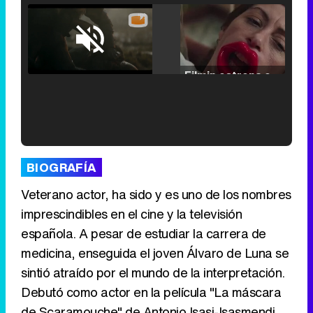
Loaded
:
25.30%
/
Unmute
Filmin estrena el tráiler de 'Millennial Mal', su nueva comedia universitaria de la mano de Lorena Iglesias
'120 Minutos' celebra sus 2.000 programas en Telemadrid con un vídeo del día a día en la redacción
BIOGRAFÍA
Veterano actor, ha sido y es uno de los nombres
imprescindibles en el cine y la televisión
española. A pesar de estudiar la carrera de
Tráiler de '33 días', la nueva serie de Atresplayer con Julián Villagrán y José Manuel Poga
medicina, enseguida el joven Álvaro de Luna se
sintió atraído por el mundo de la interpretación.
Debutó como actor en la película "La máscara
de Scaramouche" de Antonio Isasi-Isasmendi