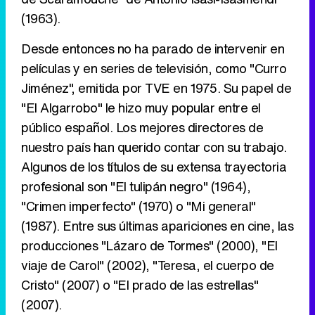
Tráiler en catalán de 'Ravalear', la nueva serie de HBO Max sobre los fondos buitre
(1963).
Desde entonces no ha parado de intervenir en
películas y en series de televisión, como "Curro
Tráiler de la tercera temporada de 'The Walking Dead: Dead City' de AMC+
Jiménez", emitida por TVE en 1975. Su papel de
"El Algarrobo" le hizo muy popular entre el
público español. Los mejores directores de
nuestro país han querido contar con su trabajo.
Canción ganadora de Eurovisión 2026: DARA con "Bangaranga" por Bulgaria
Algunos de los títulos de su extensa trayectoria
profesional son "El tulipán negro" (1964),
"Crimen imperfecto" (1970) o "Mi general"
(1987). Entre sus últimas apariciones en cine, las
producciones "Lázaro de Tormes" (2000), "El
viaje de Carol" (2002), "Teresa, el cuerpo de
Cristo" (2007) o "El prado de las estrellas"
(2007).