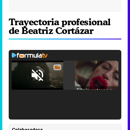
Trayectoria profesional
de Beatriz Cortázar
Loaded
:
25.30%
/
Unmute
Filmin estrena el tráiler de 'Millennial Mal', su nueva comedia universitaria de la mano de Lorena Iglesias
'120 Minutos' celebra sus 2.000 programas en Telemadrid con un vídeo del día a día en la redacción
Colaboradora