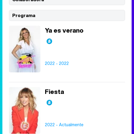
Programa
Tráiler de '33 días', la nueva serie de Atresplayer con Julián Villagrán y José Manuel Poga
Ya es verano
Tráiler en catalán de 'Ravalear', la nueva serie de HBO Max sobre los fondos buitre
2022 - 2022
Fiesta
Tráiler de la tercera temporada de 'The Walking Dead: Dead City' de AMC+
2022 - Actualmente
Canción ganadora de Eurovisión 2026: DARA con "Bangaranga" por Bulgaria