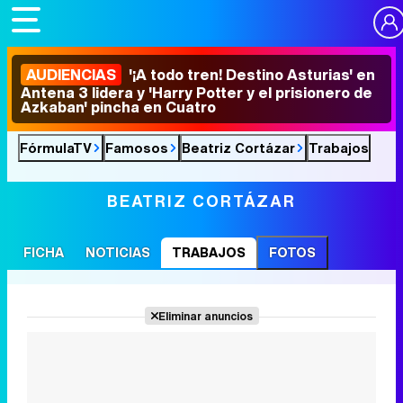
AUDIENCIAS
'¡A todo tren! Destino Asturias' en
Antena 3 lidera y 'Harry Potter y el prisionero de
Azkaban' pincha en Cuatro
FórmulaTV
Famosos
Beatriz Cortázar
Trabajos
BEATRIZ CORTÁZAR
FICHA
NOTICIAS
TRABAJOS
FOTOS
Eliminar anuncios