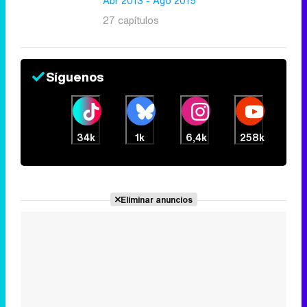
Abr 2013 - Ago 2015
27 capítulos
Síguenos
34k
1k
6,4k
258k
Eliminar anuncios