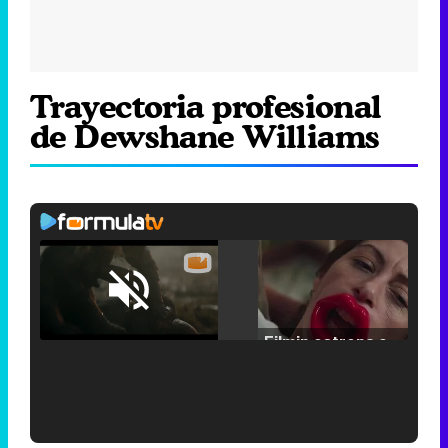
Trayectoria profesional
de Dewshane Williams
Loaded
:
25.30%
/
Unmute
Filmin estrena el tráiler de 'Millennial Mal', su nueva comedia universitaria de la mano de Lorena Iglesias