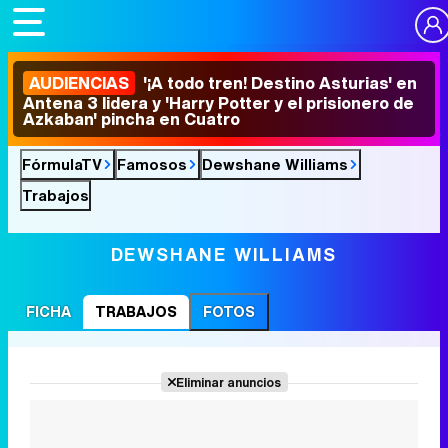
AUDIENCIAS
'¡A todo tren! Destino Asturias' en
Antena 3 lidera y 'Harry Potter y el prisionero de
Azkaban' pincha en Cuatro
FórmulaTV
Famosos
Dewshane Williams
Trabajos
DEWSHANE WILLIAMS
FICHA
TRABAJOS
FOTOS
Eliminar anuncios