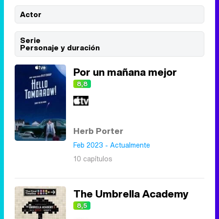
'120 Minutos' celebra sus 2.000 programas en Telemadrid con un vídeo del día a día en la redacción
Actor
Serie
Personaje y duración
Tráiler de '33 días', la nueva serie de Atresplayer con Julián Villagrán y José Manuel Poga
Por un mañana mejor
8,8
Tráiler en catalán de 'Ravalear', la nueva serie de HBO Max sobre los fondos buitre
Herb Porter
Feb 2023 - Actualmente
10 capítulos
Tráiler de la tercera temporada de 'The Walking Dead: Dead City' de AMC+
The Umbrella Academy
8,5