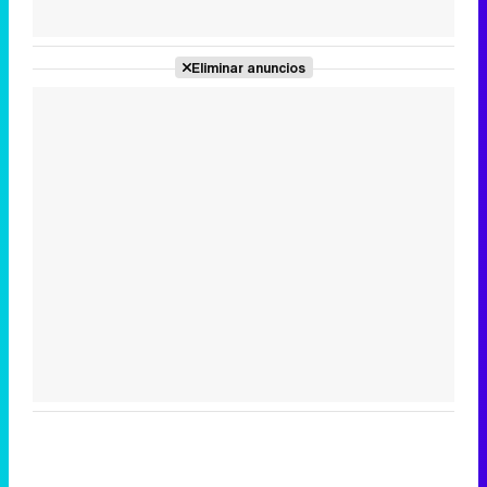
Tráiler de la tercera temporada de 'The Walking Dead: Dead City' de AMC+
Eliminar anuncios
Canción ganadora de Eurovisión 2026: DARA con "Bangaranga" por Bulgaria