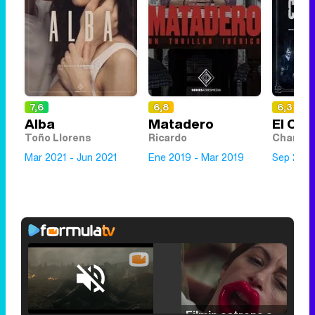
7,6
6,8
6,3
Alba
Matadero
El Con
Toño Llorens
Ricardo
Chano /
Mar 2021 - Jun 2021
Ene 2019 - Mar 2019
Sep 2018
Loaded
:
29.30%
/
Unmute
Filmin estrena el tráiler de 'Millennial Mal', su nueva comedia universitaria de la mano de Lorena Iglesias