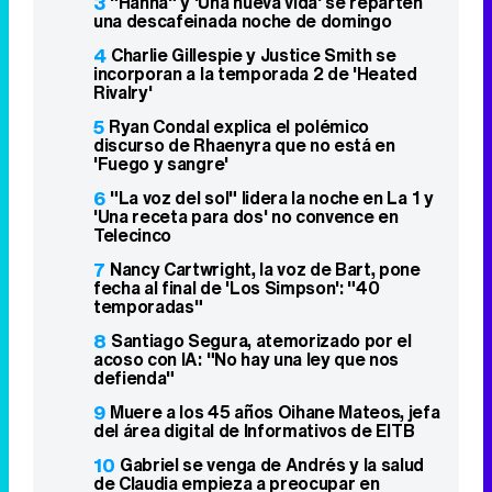
3
"Hanna" y 'Una nueva vida' se reparten
una descafeinada noche de domingo
4
Charlie Gillespie y Justice Smith se
incorporan a la temporada 2 de 'Heated
Rivalry'
5
Ryan Condal explica el polémico
discurso de Rhaenyra que no está en
'Fuego y sangre'
6
"La voz del sol" lidera la noche en La 1 y
'Una receta para dos' no convence en
Telecinco
7
Nancy Cartwright, la voz de Bart, pone
fecha al final de 'Los Simpson': "40
temporadas"
8
Santiago Segura, atemorizado por el
acoso con IA: "No hay una ley que nos
defienda"
9
Muere a los 45 años Oihane Mateos, jefa
del área digital de Informativos de EITB
10
Gabriel se venga de Andrés y la salud
de Claudia empieza a preocupar en