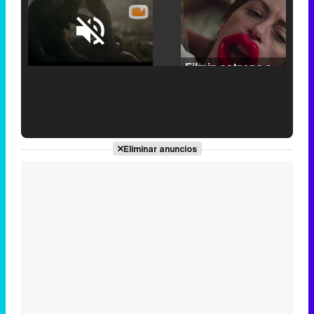
Loaded
:
25.30%
/
Unmute
Filmin estrena el tráiler de 'Millennial Mal', su nueva comedia universitaria de la mano de Lorena Iglesias
'120 Minutos' celebra sus 2.000 programas en Telemadrid con un vídeo del día a día en la redacción
Eliminar anuncios
Tráiler de '33 días', la nueva serie de Atresplayer con Julián Villagrán y José Manuel Poga
Tráiler en catalán de 'Ravalear', la nueva serie de HBO Max sobre los fondos buitre