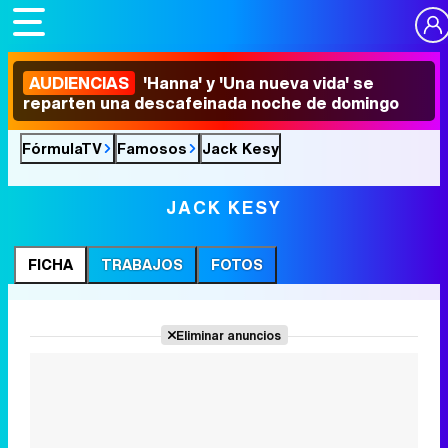
AUDIENCIAS
'Hanna' y 'Una nueva vida' se
reparten una descafeinada noche de domingo
FórmulaTV
Famosos
Jack Kesy
JACK KESY
FICHA
TRABAJOS
FOTOS
Eliminar anuncios