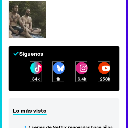
Síguenos
34k
1k
6,4k
258k
Lo más visto
1
7 series de Netflix renovadas hace años