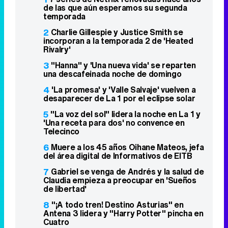
de las que aún esperamos su segunda
temporada
2
Charlie Gillespie y Justice Smith se
incorporan a la temporada 2 de 'Heated
Rivalry'
3
"Hanna" y 'Una nueva vida' se reparten
una descafeinada noche de domingo
4
'La promesa' y 'Valle Salvaje' vuelven a
desaparecer de La 1 por el eclipse solar
5
"La voz del sol" lidera la noche en La 1 y
'Una receta para dos' no convence en
Telecinco
6
Muere a los 45 años Oihane Mateos, jefa
del área digital de Informativos de EITB
7
Gabriel se venga de Andrés y la salud de
Claudia empieza a preocupar en 'Sueños
de libertad'
8
"¡A todo tren! Destino Asturias" en
Antena 3 lidera y "Harry Potter" pincha en
Cuatro