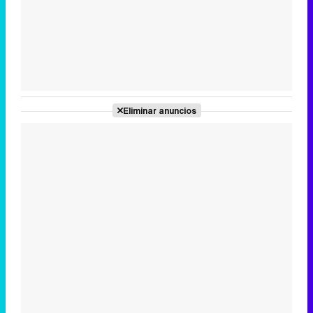
Tráiler de la tercera temporada de 'The Walking Dead: Dead City' de AMC+
Eliminar anuncios
Canción ganadora de Eurovisión 2026: DARA con "Bangaranga" por Bulgaria