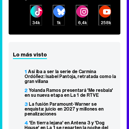
34k
1k
6,4k
258k
Lo más visto
1
Así iba a ser la serie de Carmina
Ordóñez: Isabel Pantoja, retratada como la
gran villana
2
Yolanda Ramos presentará 'Me resbala'
en su nueva etapa en La 1 de RTVE
3
La fusión Paramount-Warner se
enquista: juicio en 2027 y millones en
penalizaciones
4
'En tierra lejana' en Antena 3 y 'Dog
House' en La 1 se reparten la noche del