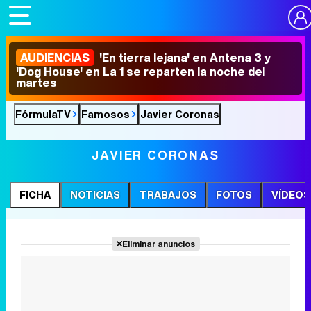
AUDIENCIAS
'En tierra lejana' en Antena 3 y
'Dog House' en La 1 se reparten la noche del
martes
FórmulaTV
Famosos
Javier Coronas
JAVIER CORONAS
FICHA
NOTICIAS
TRABAJOS
FOTOS
VÍDEOS
Eliminar anuncios