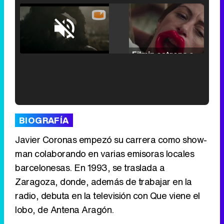
Loaded
:
25.30%
/
Unmute
Filmin estrena el tráiler de 'Millennial Mal', su nueva comedia universitaria de la mano de Lorena Iglesias
'120 Minutos' celebra sus 2.000 programas en Telemadrid con un vídeo del día a día en la redacción
BIOGRAFÍA
Javier Coronas empezó su carrera como show-
man colaborando en varias emisoras locales
barcelonesas. En 1993, se traslada a
Tráiler de '33 días', la nueva serie de Atresplayer con Julián Villagrán y José Manuel Poga
Zaragoza, donde, además de trabajar en la
radio, debuta en la televisión con Que viene el
lobo, de Antena Aragón.