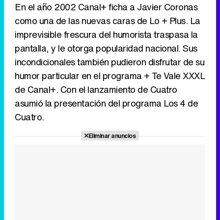
Tráiler en catalán de 'Ravalear', la nueva serie de HBO Max sobre los fondos buitre
En el año 2002 Canal+ ficha a Javier Coronas
como una de las nuevas caras de Lo + Plus. La
imprevisible frescura del humorista traspasa la
pantalla, y le otorga popularidad nacional. Sus
Tráiler de la tercera temporada de 'The Walking Dead: Dead City' de AMC+
incondicionales también pudieron disfrutar de su
humor particular en el programa + Te Vale XXXL
de Canal+. Con el lanzamiento de Cuatro
asumió la presentación del programa Los 4 de
Canción ganadora de Eurovisión 2026: DARA con "Bangaranga" por Bulgaria
Cuatro.
Eliminar anuncios