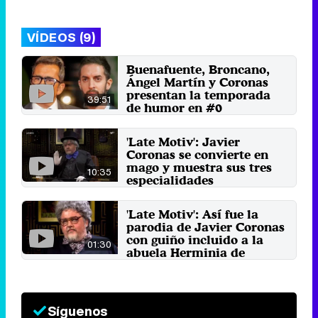
Miércoles 10 Diciembre 2014 15:12
VÍDEOS (9)
Buenafuente, Broncano,
Ángel Martín y Coronas
presentan la temporada
39:51
de humor en #0
7 de septiembre 2018
'Late Motiv': Javier
Coronas se convierte en
mago y muestra sus tres
10:35
especialidades
27 de enero 2017
'Late Motiv': Así fue la
parodia de Javier Coronas
con guiño incluido a la
01:30
abuela Herminia de
'Cuéntame'
20 de enero 2017
Síguenos