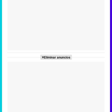
Tráiler en catalán de 'Ravalear', la nueva serie de HBO Max sobre los fondos buitre
Tráiler de la tercera temporada de 'The Walking Dead: Dead City' de AMC+
Eliminar anuncios
Canción ganadora de Eurovisión 2026: DARA con "Bangaranga" por Bulgaria