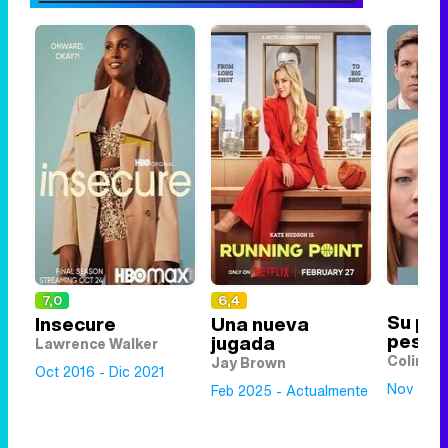
7,0
6,4
Su pe
Insecure
Una nueva
pesadi
jugada
Lawrence Walker
Colin D
Jay Brown
Oct 2016 - Dic 2021
Nov 2025
Feb 2025 - Actualmente