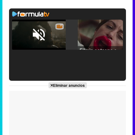
Loaded
:
25.30%
/
Unmute
Filmin estrena el tráiler de 'Millennial Mal', su nueva comedia universitaria de la mano de Lorena Iglesias
'120 Minutos' celebra sus 2.000 programas en Telemadrid con un vídeo del día a día en la redacción
Eliminar anuncios
Tráiler de '33 días', la nueva serie de Atresplayer con Julián Villagrán y José Manuel Poga