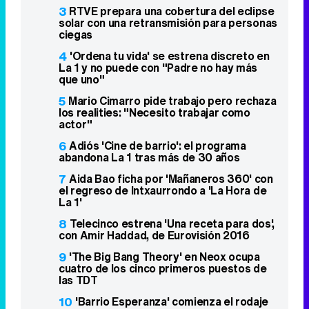
3
RTVE prepara una cobertura del eclipse
solar con una retransmisión para personas
ciegas
4
'Ordena tu vida' se estrena discreto en
La 1 y no puede con "Padre no hay más
que uno"
5
Mario Cimarro pide trabajo pero rechaza
los realities: "Necesito trabajar como
actor"
6
Adiós 'Cine de barrio': el programa
abandona La 1 tras más de 30 años
7
Aida Bao ficha por 'Mañaneros 360' con
el regreso de Intxaurrondo a 'La Hora de
La 1'
8
Telecinco estrena 'Una receta para dos',
con Amir Haddad, de Eurovisión 2016
9
'The Big Bang Theory' en Neox ocupa
cuatro de los cinco primeros puestos de
las TDT
10
'Barrio Esperanza' comienza el rodaje