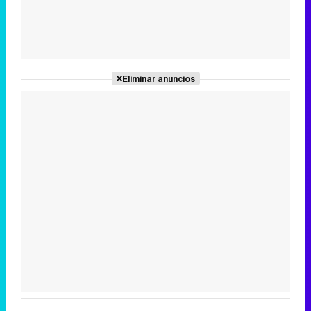
Tráiler de la tercera temporada de 'The Walking Dead: Dead City' de AMC+
Eliminar anuncios
Canción ganadora de Eurovisión 2026: DARA con "Bangaranga" por Bulgaria