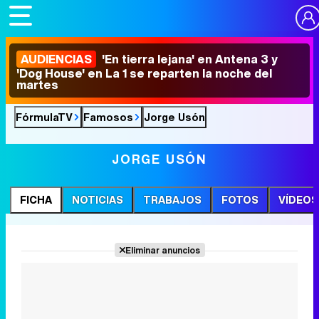
AUDIENCIAS
'En tierra lejana' en Antena 3 y
'Dog House' en La 1 se reparten la noche del
martes
FórmulaTV
Famosos
Jorge Usón
JORGE USÓN
FICHA
NOTICIAS
TRABAJOS
FOTOS
VÍDEOS
Eliminar anuncios