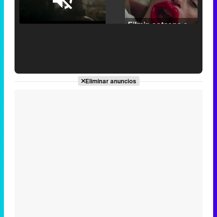
Loaded
:
25.30%
/
Unmute
Filmin estrena el tráiler de 'Millennial Mal', su nueva comedia universitaria de la mano de Lorena Iglesias
'120 Minutos' celebra sus 2.000 programas en Telemadrid con un vídeo del día a día en la redacción
Eliminar anuncios
Tráiler de '33 días', la nueva serie de Atresplayer con Julián Villagrán y José Manuel Poga
Tráiler en catalán de 'Ravalear', la nueva serie de HBO Max sobre los fondos buitre