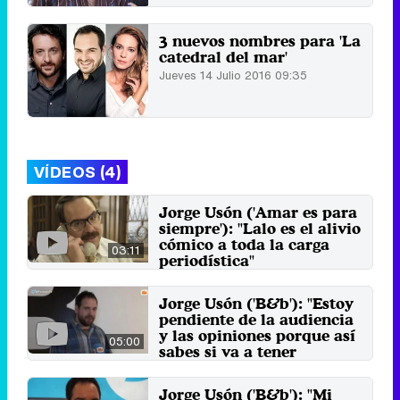
3 nuevos nombres para 'La
catedral del mar'
Jueves 14 Julio 2016 09:35
VÍDEOS (4)
Jorge Usón ('Amar es para
siempre'): "Lalo es el alivio
cómico a toda la carga
03:11
periodística"
25 de noviembre 2017
Jorge Usón ('B&b'): "Estoy
pendiente de la audiencia
y las opiniones porque así
05:00
sabes si va a tener
continuidad tu trabajo"
20 de septiembre 2015
Jorge Usón ('B&b'): "Mi