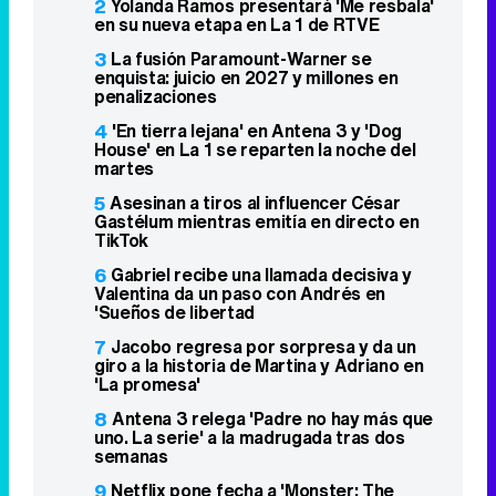
2
Yolanda Ramos presentará 'Me resbala'
en su nueva etapa en La 1 de RTVE
3
La fusión Paramount-Warner se
enquista: juicio en 2027 y millones en
penalizaciones
4
'En tierra lejana' en Antena 3 y 'Dog
House' en La 1 se reparten la noche del
martes
5
Asesinan a tiros al influencer César
Gastélum mientras emitía en directo en
TikTok
6
Gabriel recibe una llamada decisiva y
Valentina da un paso con Andrés en
'Sueños de libertad
7
Jacobo regresa por sorpresa y da un
giro a la historia de Martina y Adriano en
'La promesa'
8
Antena 3 relega 'Padre no hay más que
uno. La serie' a la madrugada tras dos
semanas
9
Netflix pone fecha a 'Monster: The