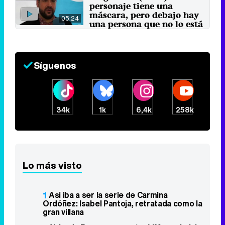
personaje tiene una
máscara, pero debajo hay
05:24
una persona que no lo está
pasando tan bien"
22 de febrero 2014
Síguenos
34k
1k
6,4k
258k
Lo más visto
1
Así iba a ser la serie de Carmina
Ordóñez: Isabel Pantoja, retratada como la
gran villana