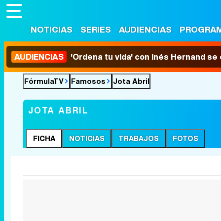
NOTICIAS
SERIES
AUDIENCIAS
PROGRA
AUDIENCIAS
'Ordena tu vida' con Inés Hernand se
FórmulaTV
Famosos
Jota Abril
JOTA ABRIL
FICHA
NOTICIAS
TRABAJOS
FOTOS