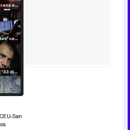
Filmin estrena el tráiler de 'Millennial Mal', su nueva comedia universitaria de la mano de Lorena Iglesias
'120 Minutos' celebra sus 2.000 programas en Telemadrid con un vídeo del día a día en la redacción
Tráiler de '33 días', la nueva serie de Atresplayer con Julián Villagrán y José Manuel Poga
Tráiler en catalán de 'Ravalear', la nueva serie de HBO Max sobre los fondos buitre
d CEU-San
cos