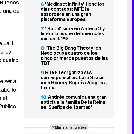
 'Buenos
6
'Mediaset Infinity' tiene los
días contados: MFE la
do una de
absorberá en una gran
plataforma europea
7
'¡Salta!' sube en Antena 3 y
lidera la noche del miércoles
con un 9,1%
e La 1
,
8
'The Big Bang Theory' en
blica
Neox ocupa cuatro de los
cinco primeros puestos de las
ó cuatro
TDT
9
RTVE reorganiza sus
corresponsalías: Lara Siscar
e sería
irá a Roma y Begoña Alegría a
Lisboa
cabó lo
10
Andrés comunica una gran
 el
noticia a la familia De la Reina
Público
en 'Sueños de libertad'
Eliminar anuncios