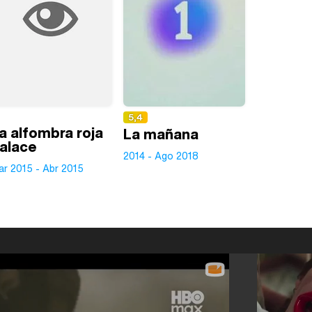
5,4
a alfombra roja
La mañana
alace
2014 - Ago 2018
ar 2015 - Abr 2015