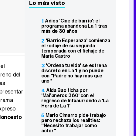
Lo más visto
1
Adiós 'Cine de barrio': el
programa abandona La 1 tras
más de 30 años
2
'Barrio Esperanza' comienza
el rodaje de su segunda
temporada con el fichaje de
María Castro
3
'Ordena tu vida' se estrena
el
discreto en La 1 y no puede
rreno del
con "Padre no hay más que
uno"
as
4
Aida Bao ficha por
 presentar
'Mañaneros 360' con el
ograma
regreso de Intxaurrondo a 'La
Hora de La 1'
Expreso
5
Mario Cimarro pide trabajo
aloncesto
pero rechaza los realities:
"Necesito trabajar como
actor"