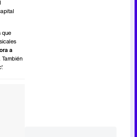
l
Tráiler de la tercera temporada de 'The Walking Dead: Dead City' de AMC+
apital
s que
sicales
Canción ganadora de Eurovisión 2026: DARA con "Bangaranga" por Bulgaria
ora a
. También
'.