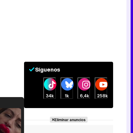
Síguenos
34k
1k
6,4k
258k
Eliminar anuncios