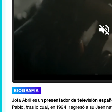
Loaded
:
25.30%
/
Unmute
BIOGRAFÍA
Jota Abril es un
presentador de televisión españ
Pablo, tras lo cual, en 1994, regresó a su Jaén n