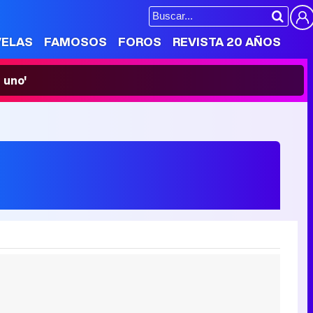
VELAS
FAMOSOS
FOROS
REVISTA 20 AÑOS
 uno'