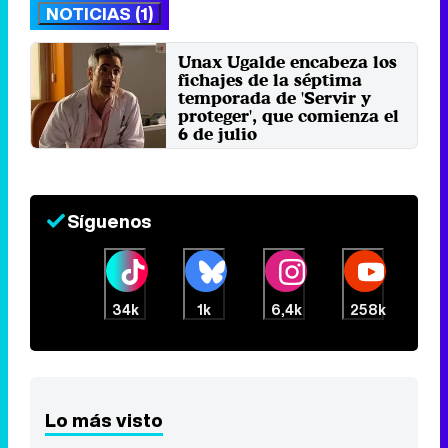
NOTICIAS (1)
Unax Ugalde encabeza los
fichajes de la séptima
temporada de 'Servir y
proteger', que comienza el
6 de julio
Lunes 4 Julio 2022 17:32
Síguenos
34k
1k
6,4k
258k
Lo más visto