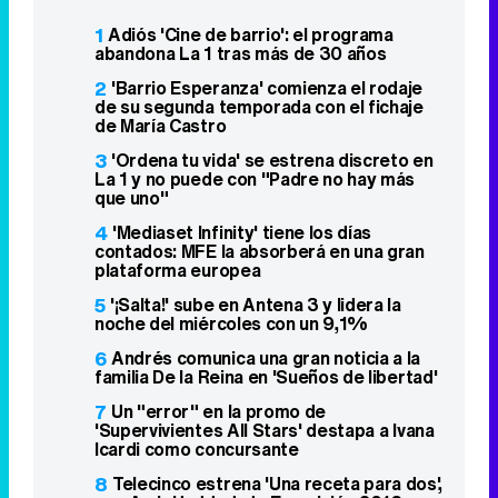
1
Adiós 'Cine de barrio': el programa
abandona La 1 tras más de 30 años
2
'Barrio Esperanza' comienza el rodaje
de su segunda temporada con el fichaje
de María Castro
3
'Ordena tu vida' se estrena discreto en
La 1 y no puede con "Padre no hay más
que uno"
4
'Mediaset Infinity' tiene los días
contados: MFE la absorberá en una gran
plataforma europea
5
'¡Salta!' sube en Antena 3 y lidera la
noche del miércoles con un 9,1%
6
Andrés comunica una gran noticia a la
familia De la Reina en 'Sueños de libertad'
7
Un "error" en la promo de
'Supervivientes All Stars' destapa a Ivana
Icardi como concursante
8
Telecinco estrena 'Una receta para dos',