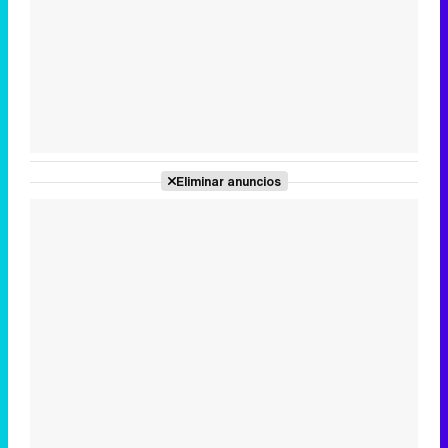
Tráiler en catalán de 'Ravalear', la nueva serie de HBO Max sobre los fondos buitre
Tráiler de la tercera temporada de 'The Walking Dead: Dead City' de AMC+
Eliminar anuncios
Canción ganadora de Eurovisión 2026: DARA con "Bangaranga" por Bulgaria