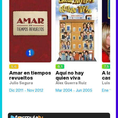
5,6
8,1
7,5
Amar en tiempos
Aquí no hay
A las 
revueltos
quien viva
casa
Julio Segura
Álex Guerra Ruiz
Luis
Dic 2011 - Nov 2012
Mar 2004 - Jun 2005
Ene 1998