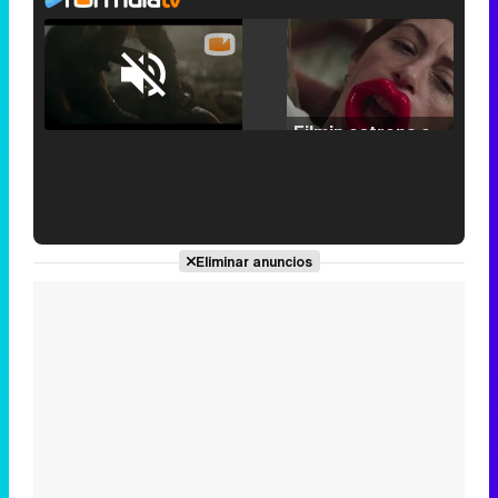
Loaded
:
25.30%
/
Unmute
Filmin estrena el tráiler de 'Millennial Mal', su nueva comedia universitaria de la mano de Lorena Iglesias
'120 Minutos' celebra sus 2.000 programas en Telemadrid con un vídeo del día a día en la redacción
Eliminar anuncios
Tráiler de '33 días', la nueva serie de Atresplayer con Julián Villagrán y José Manuel Poga