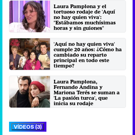
Laura Pamplona y el
tortuoso rodaje de 'Aquí
no hay quien viva':
"Estábamos muchísimas
horas y sin guiones"
Jueves 7 Agosto 2025 12:49 (hace
11 minutos)
'Aquí no hay quien viva'
cumple 20 años: ¿Cómo ha
cambiado su reparto
principal en todo este
tiempo?
Jueves 7 Septiembre 2023 11:18
Laura Pamplona,
Fernando Andina y
Mariona Terés se suman a
'La pasión turca', que
inicia su rodaje
Lunes 14 Noviembre 2022 12:30
VÍDEOS (3)