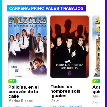
CARRERA: PRINCIPALES TRABAJOS
7,2
8,1
Todos los
Policías, en el
Aquí n
hombres sois
corazón de la
quien 
iguales
calle
Alicia S
Caty
Marina Blasco
Sep 200
Sep 1996 - Dic 1998