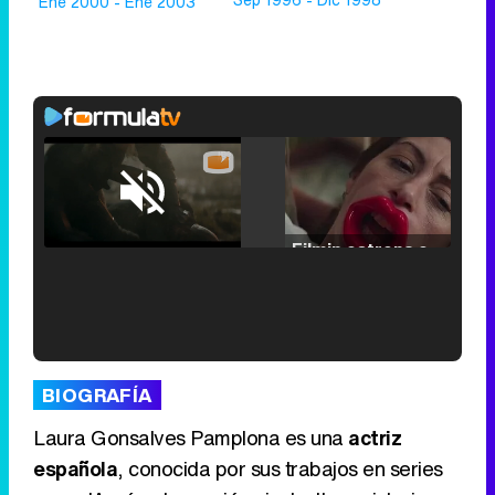
Ene 2000 - Ene 2003
Loaded
:
25.30%
/
Unmute
Filmin estrena el tráiler de 'Millennial Mal', su nueva comedia universitaria de la mano de Lorena Iglesias
'120 Minutos' celebra sus 2.000 programas en Telemadrid con un vídeo del día a día en la redacción
BIOGRAFÍA
Laura Gonsalves Pamplona es una
actriz
española
, conocida por sus trabajos en series