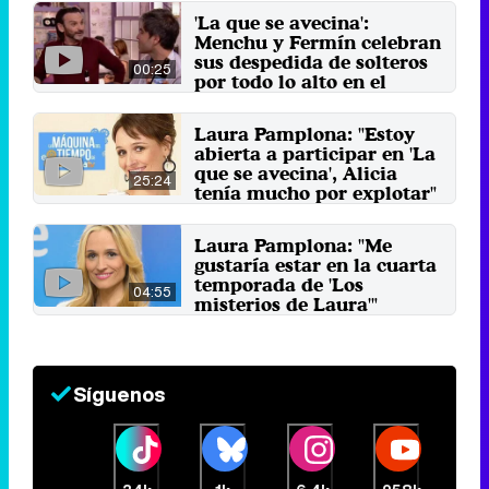
'La que se avecina':
Menchu y Fermín celebran
sus despedida de solteros
00:25
por todo lo alto en el
10x12
15 de diciembre 2017
Laura Pamplona: "Estoy
abierta a participar en 'La
que se avecina', Alicia
25:24
tenía mucho por explotar"
12 de septiembre 2016
Laura Pamplona: "Me
gustaría estar en la cuarta
temporada de 'Los
04:55
misterios de Laura'"
19 de enero 2014
Síguenos