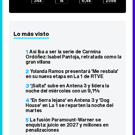
34k
1k
6,4k
258k
Lo más visto
1
Así iba a ser la serie de Carmina
Ordóñez: Isabel Pantoja, retratada como la
gran villana
2
Yolanda Ramos presentará 'Me resbala'
en su nueva etapa en La 1 de RTVE
3
'¡Salta!' sube en Antena 3 y lidera la
noche del miércoles con un 9,1%
4
'En tierra lejana' en Antena 3 y 'Dog
House' en La 1 se reparten la noche del
martes
5
La fusión Paramount-Warner se
enquista: juicio en 2027 y millones en
penalizaciones