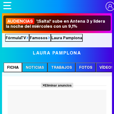
AUDIENCIAS
'¡Salta!' sube en Antena 3 y lidera
la noche del miércoles con un 9,1%
FórmulaTV
Famosos
Laura Pamplona
LAURA PAMPLONA
FICHA
NOTICIAS
TRABAJOS
FOTOS
VÍDEOS
Eliminar anuncios