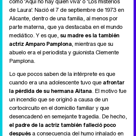
como 'Aquí no hay quién viva' o 'Los misterios
Tráiler de '33 días', la nueva serie de Atresplayer con Julián Villagrán y José Manuel Poga
de Laura'. Nació el 7 de septiembre de 1973 en
Alicante, dentro de una familia, al menos por
parte materna, que ya destacaba en el mundo
mediático. Y es que,
su madre es la también
Tráiler en catalán de 'Ravalear', la nueva serie de HBO Max sobre los fondos buitre
actriz Amparo Pamplona
, mientras que su
abuelo era el periodista y guionista Clemente
Pamplona.
Tráiler de la tercera temporada de 'The Walking Dead: Dead City' de AMC+
Lo que pocos saben de la intérprete es que
cuando era una adolescente tuvo que
afrontar
la pérdida de su hermana Aitana
. El motivo fue
un incendio que se originó a causa de un
Canción ganadora de Eurovisión 2026: DARA con "Bangaranga" por Bulgaria
cortocircuito en el domicilio familiar y que
desencadenó en semejante tragedia. De hecho,
el padre de la actriz también falleció poco
después
a consecuencia del humo inhalado en