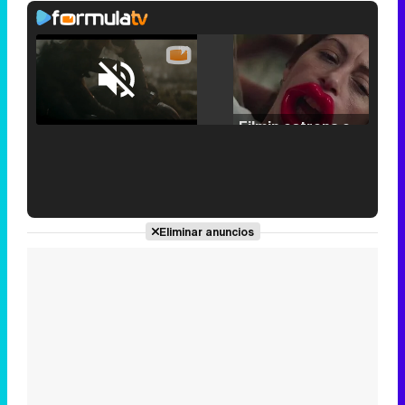
Loaded
:
25.30%
/
Unmute
Filmin estrena el tráiler de 'Millennial Mal', su nueva comedia universitaria de la mano de Lorena Iglesias
'120 Minutos' celebra sus 2.000 programas en Telemadrid con un vídeo del día a día en la redacción
Eliminar anuncios
Tráiler de '33 días', la nueva serie de Atresplayer con Julián Villagrán y José Manuel Poga