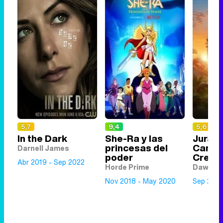
5,7
9,4
5,6
In the Dark
She-Ra y las
Jurass
princesas del
Camp
Darnell James
poder
Cretá
Abr 2019 - Sep 2022
Horde Prime
Dawson
Nov 2018 - May 2020
Sep 2020