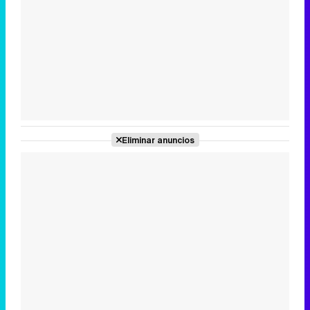
Tráiler en catalán de 'Ravalear', la nueva serie de HBO Max sobre los fondos buitre
Tráiler de la tercera temporada de 'The Walking Dead: Dead City' de AMC+
Eliminar anuncios
Canción ganadora de Eurovisión 2026: DARA con "Bangaranga" por Bulgaria