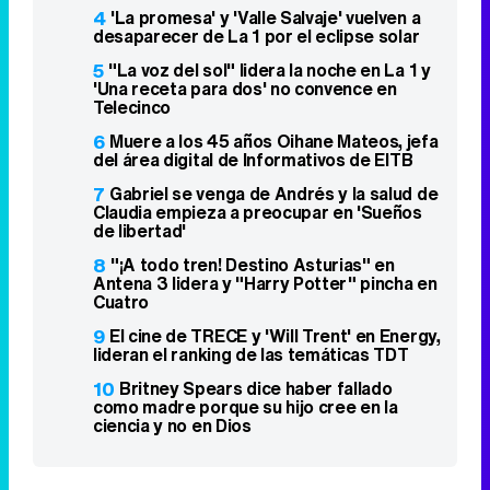
4
'La promesa' y 'Valle Salvaje' vuelven a
desaparecer de La 1 por el eclipse solar
5
"La voz del sol" lidera la noche en La 1 y
'Una receta para dos' no convence en
Telecinco
6
Muere a los 45 años Oihane Mateos, jefa
del área digital de Informativos de EITB
7
Gabriel se venga de Andrés y la salud de
Claudia empieza a preocupar en 'Sueños
de libertad'
8
"¡A todo tren! Destino Asturias" en
Antena 3 lidera y "Harry Potter" pincha en
Cuatro
9
El cine de TRECE y 'Will Trent' en Energy,
lideran el ranking de las temáticas TDT
10
Britney Spears dice haber fallado
como madre porque su hijo cree en la
ciencia y no en Dios