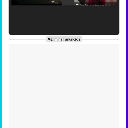
/
Unmute
Filmin estrena el tráiler de 'Millennial Mal', su nueva comedia universitaria de la mano de Lorena Iglesias
'120 Minutos' celebra sus 2.000 programas en Telemadrid con un vídeo del día a día en la redacción
Eliminar anuncios
Tráiler de '33 días', la nueva serie de Atresplayer con Julián Villagrán y José Manuel Poga
Tráiler en catalán de 'Ravalear', la nueva serie de HBO Max sobre los fondos buitre