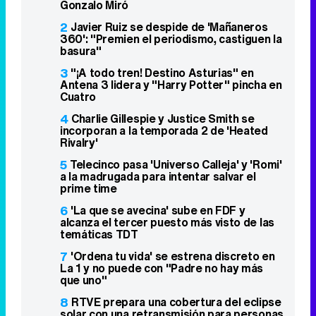
Gonzalo Miró
2
Javier Ruiz se despide de 'Mañaneros
360': "Premien el periodismo, castiguen la
basura"
3
"¡A todo tren! Destino Asturias" en
Antena 3 lidera y "Harry Potter" pincha en
Cuatro
4
Charlie Gillespie y Justice Smith se
incorporan a la temporada 2 de 'Heated
Rivalry'
5
Telecinco pasa 'Universo Calleja' y 'Romi'
a la madrugada para intentar salvar el
prime time
6
'La que se avecina' sube en FDF y
alcanza el tercer puesto más visto de las
temáticas TDT
7
'Ordena tu vida' se estrena discreto en
La 1 y no puede con "Padre no hay más
que uno"
8
RTVE prepara una cobertura del eclipse
solar con una retransmisión para personas