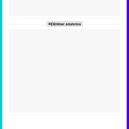
Tráiler de la tercera temporada de 'The Walking Dead: Dead City' de AMC+
Eliminar anuncios
Canción ganadora de Eurovisión 2026: DARA con "Bangaranga" por Bulgaria