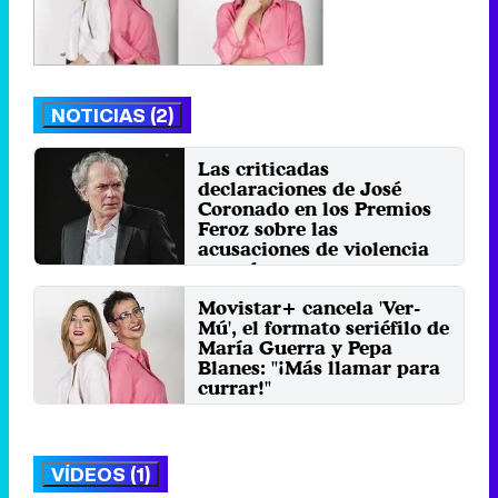
NOTICIAS (2)
Las criticadas
declaraciones de José
Coronado en los Premios
Feroz sobre las
acusaciones de violencia
sexual
Sábado 27 Enero 2024 18:27
Movistar+ cancela 'Ver-
Mú', el formato seriéfilo de
María Guerra y Pepa
Blanes: "¡Más llamar para
currar!"
Viernes 17 Diciembre 2021 12:34
VÍDEOS (1)