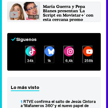
María Guerra y Pepa
Blanes presentan 'La
Script en Movistar+' con
00:39
esta cercana promo
4 de marzo 2019
Síguenos
34k
1k
6,4k
258k
Lo más visto
1
RTVE confirma el salto de Jesús Cintora
a 'Mañaneros 360' y el nuevo papel de