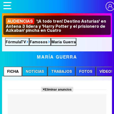
AUDIENCIAS
'¡A todo tren! Destino Asturias' en
Antena 3 lidera y 'Harry Potter y el prisionero de
Azkaban' pincha en Cuatro
FórmulaTV
Famosos
María Guerra
MARÍA GUERRA
FICHA
NOTICIAS
TRABAJOS
FOTOS
VÍDEOS
Eliminar anuncios