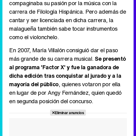
compaginaba su pasión por la música con la
carrera de Filología Hispánica. Pero además de
cantar y ser licenciada en dicha carrera, la
Tráiler de la tercera temporada de 'The Walking Dead: Dead City' de AMC+
malagueña también sabe tocar instrumentos
como el violonchelo.
En 2007, María Villalón consiguió dar el paso
Canción ganadora de Eurovisión 2026: DARA con "Bangaranga" por Bulgaria
más grande de su carrera musical.
Se presentó
al programa 'Factor X' y fue la ganadora de
dicha edición tras conquistar al jurado y a la
mayoría del público
, quienes votaron por ella
en lugar de por Angy Fernández, quien quedó
en segunda posición del concurso.
Eliminar anuncios