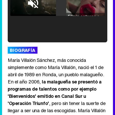
Loaded
:
25.30%
/
Unmute
Filmin estrena el tráiler de 'Millennial Mal', su nueva comedia universitaria de la mano de Lorena Iglesias
'120 Minutos' celebra sus 2.000 programas en Telemadrid con un vídeo del día a día en la redacción
BIOGRAFÍA
María Villalón Sánchez, más conocida
simplemente como María Villalón, nació el 1 de
abril de 1989 en Ronda, un pueblo malagueño.
Tráiler de '33 días', la nueva serie de Atresplayer con Julián Villagrán y José Manuel Poga
En el año 2006,
la malagueña se presentó a
programas de talentos como por ejemplo
'Bienvenidos' emitido en Canal Sur u
'Operación Triunfo'
, pero sin tener la suerte de
Tráiler en catalán de 'Ravalear', la nueva serie de HBO Max sobre los fondos buitre
llegar a ser una de las escogidas. María Villalón