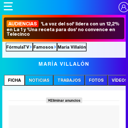
AUDIENCIAS
'La voz del sol' lidera con un 12,2%
en La 1 y 'Una receta para dos' no convence en
Telecinco
FórmulaTV
Famosos
María Villalón
MARÍA VILLALÓN
FICHA
NOTICIAS
TRABAJOS
FOTOS
VÍDEOS
Eliminar anuncios