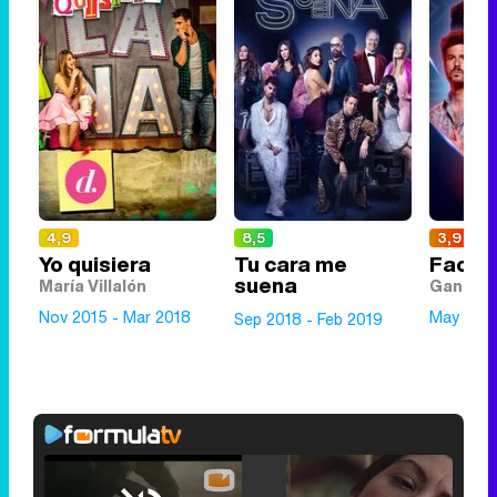
4,9
8,5
3,9
Yo quisiera
Tu cara me
Factor
suena
María Villalón
Ganado
Nov 2015 - Mar 2018
May 2007
Sep 2018 - Feb 2019