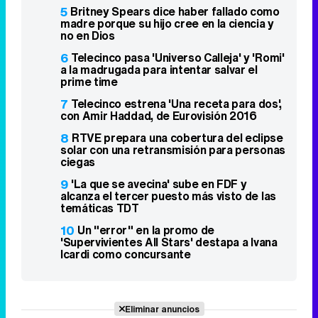
5
Britney Spears dice haber fallado como
madre porque su hijo cree en la ciencia y
no en Dios
6
Telecinco pasa 'Universo Calleja' y 'Romi'
a la madrugada para intentar salvar el
prime time
7
Telecinco estrena 'Una receta para dos',
con Amir Haddad, de Eurovisión 2016
8
RTVE prepara una cobertura del eclipse
solar con una retransmisión para personas
ciegas
9
'La que se avecina' sube en FDF y
alcanza el tercer puesto más visto de las
temáticas TDT
10
Un "error" en la promo de
'Supervivientes All Stars' destapa a Ivana
Icardi como concursante
Eliminar anuncios