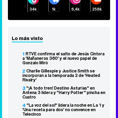
34k
1k
6,4k
258k
Lo más visto
1
RTVE confirma el salto de Jesús Cintora
a 'Mañaneros 360' y el nuevo papel de
Gonzalo Miró
2
Charlie Gillespie y Justice Smith se
incorporan a la temporada 2 de 'Heated
Rivalry'
3
"¡A todo tren! Destino Asturias" en
Antena 3 lidera y "Harry Potter" pincha en
Cuatro
4
"La voz del sol" lidera la noche en La 1 y
'Una receta para dos' no convence en
Telecinco