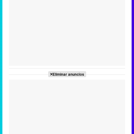
Tráiler en catalán de 'Ravalear', la nueva serie de HBO Max sobre los fondos buitre
Tráiler de la tercera temporada de 'The Walking Dead: Dead City' de AMC+
Eliminar anuncios
Canción ganadora de Eurovisión 2026: DARA con "Bangaranga" por Bulgaria