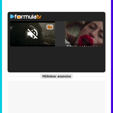
Loaded
:
25.30%
/
Unmute
Filmin estrena el tráiler de 'Millennial Mal', su nueva comedia universitaria de la mano de Lorena Iglesias
'120 Minutos' celebra sus 2.000 programas en Telemadrid con un vídeo del día a día en la redacción
Eliminar anuncios
Tráiler de '33 días', la nueva serie de Atresplayer con Julián Villagrán y José Manuel Poga