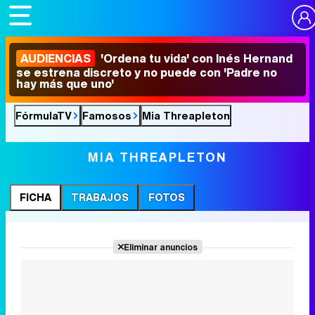
AUDIENCIAS
'Ordena tu vida' con Inés Hernand
se estrena discreto y no puede con 'Padre no
hay más que uno'
FórmulaTV
Famosos
Mia Threapleton
MIA THREAPLETON
FICHA
TRABAJOS
FOTOS
Eliminar anuncios