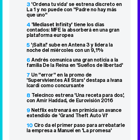
3
'Ordena tu vida' se estrena discreto en
La 1 y no puede con "Padre no hay más
que uno"
4
'Mediaset Infinity' tiene los días
contados: MFE la absorberá en una gran
plataforma europea
5
'¡Salta!' sube en Antena 3 y lidera la
noche del miércoles con un 9,1%
6
Andrés comunica una gran noticia a la
familia De la Reina en 'Sueños de libertad'
7
Un "error" en la promo de
'Supervivientes All Stars' destapa a Ivana
Icardi como concursante
8
Telecinco estrena 'Una receta para dos',
con Amir Haddad, de Eurovisión 2016
9
Netflix estrenará en primicia un avance
extendido de 'Grand Theft Auto VI'
10
Ciro da el primer paso para arrebatarle
la empresa a Manuel en 'La promesa'