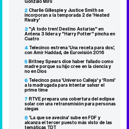
Gonzalo Miró
2
Charlie Gillespie y Justice Smith se
incorporan a la temporada 2 de 'Heated
Rivalry'
3
"¡A todo tren! Destino Asturias" en
Antena 3 lidera y "Harry Potter" pincha en
Cuatro
4
Telecinco estrena 'Una receta para dos',
con Amir Haddad, de Eurovisión 2016
5
Britney Spears dice haber fallado como
madre porque su hijo cree en la ciencia y
no en Dios
6
Telecinco pasa 'Universo Calleja' y 'Romi'
a la madrugada para intentar salvar el
prime time
7
RTVE prepara una cobertura del eclipse
solar con una retransmisión para personas
ciegas
8
'La que se avecina' sube en FDF y
alcanza el tercer puesto más visto de las
temáticas TDT