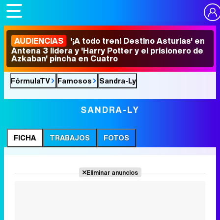
AUDIENCIAS
'¡A todo tren! Destino Asturias' en
Antena 3 lidera y 'Harry Potter y el prisionero de
Azkaban' pincha en Cuatro
FórmulaTV
Famosos
Sandra-Ly
SANDRA-LY
FICHA
TRABAJOS
FOTOS
Eliminar anuncios