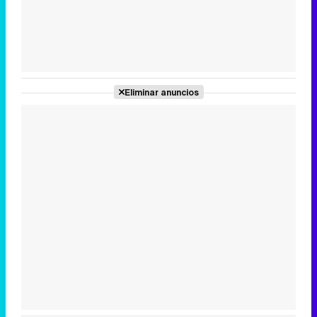
Tráiler de la tercera temporada de 'The Walking Dead: Dead City' de AMC+
Eliminar anuncios
Canción ganadora de Eurovisión 2026: DARA con "Bangaranga" por Bulgaria