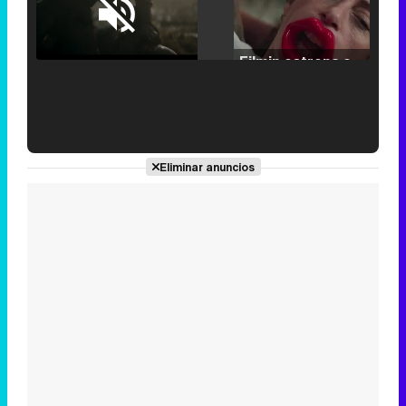
Loaded
:
25.30%
/
Unmute
Filmin estrena el tráiler de 'Millennial Mal', su nueva comedia universitaria de la mano de Lorena Iglesias
'120 Minutos' celebra sus 2.000 programas en Telemadrid con un vídeo del día a día en la redacción
Eliminar anuncios
Tráiler de '33 días', la nueva serie de Atresplayer con Julián Villagrán y José Manuel Poga
Tráiler en catalán de 'Ravalear', la nueva serie de HBO Max sobre los fondos buitre