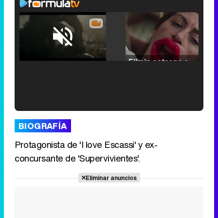
Loaded
:
25.30%
/
Unmute
Filmin estrena el tráiler de 'Millennial Mal', su nueva comedia universitaria de la mano de Lorena Iglesias
'120 Minutos' celebra sus 2.000 programas en Telemadrid con un vídeo del día a día en la redacción
BIOGRAFÍA
Protagonista de 'I love Escassi' y ex-
concursante de 'Supervivientes'.
Tráiler de '33 días', la nueva serie de Atresplayer con Julián Villagrán y José Manuel Poga
Eliminar anuncios