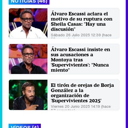
NOTICIAS (46)
Álvaro Escassi aclara el
motivo de su ruptura con
Sheila Casas: "Hay una
discusión"
Sábado 26 Julio 2025 12:39 (hace
56 segundos)
Álvaro Escassi insiste en
sus acusaciones a
Montoya tras
'Supervivientes': "Nunca
miento"
Domingo 29 Junio 2025 13:42 (hace
55 segundos)
El tirón de orejas de Borja
González a la
organización de
'Supervivientes 2025'
Viernes 20 Junio 2025 14:19 (hace
57 segundos)
VÍDEOS (4)