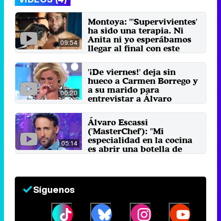
Montoya: "'Supervivientes'
ha sido una terapia. Ni
Anita ni yo esperábamos
09:54
llegar al final con este
respeto"
19 de junio 2025
'¡De viernes!' deja sin
hueco a Carmen Borrego y
a su marido para
00:20
entrevistar a Álvaro
Escassi
5 de julio 2024
Álvaro Escassi
('MasterChef'): "Mi
especialidad en la cocina
05:14
es abrir una botella de
vino y servirme una copa"
14 de septiembre 2023
Síguenos