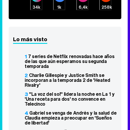
34k
1k
6,4k
258k
Lo más visto
1
7 series de Netflix renovadas hace años
de las que aún esperamos su segunda
temporada
2
Charlie Gillespie y Justice Smith se
incorporan a la temporada 2 de 'Heated
Rivalry'
3
"La voz del sol" lidera la noche en La 1 y
'Una receta para dos' no convence en
Telecinco
4
Gabriel se venga de Andrés y la salud de
Claudia empieza a preocupar en 'Sueños
de libertad'