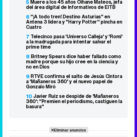
5
Muere a los 45 años Oihane Mateos, jefa
del área digital de Informativos de EITB
6
"¡A todo tren! Destino Asturias" en
Antena 3 lidera y "Harry Potter" pincha en
Cuatro
7
Telecinco pasa 'Universo Calleja' y 'Romi'
a la madrugada para intentar salvar el
prime time
8
Britney Spears dice haber fallado como
madre porque su hijo cree en la ciencia y
no en Dios
9
RTVE confirma el salto de Jesús Cintora
a 'Mañaneros 360' y el nuevo papel de
Gonzalo Miró
10
Javier Ruiz se despide de 'Mañaneros
360': "Premien el periodismo, castiguen la
basura"
Eliminar anuncios