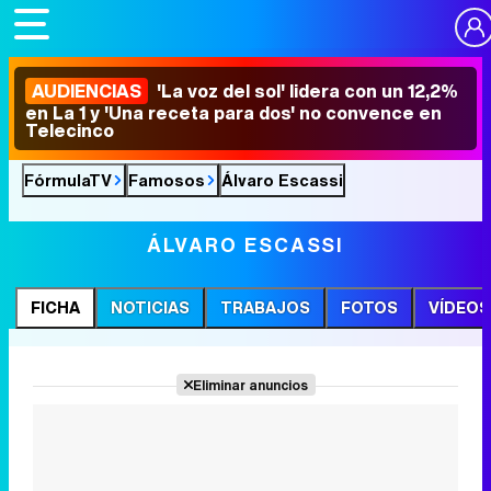
AUDIENCIAS
'La voz del sol' lidera con un 12,2%
en La 1 y 'Una receta para dos' no convence en
Telecinco
FórmulaTV
Famosos
Álvaro Escassi
ÁLVARO ESCASSI
FICHA
NOTICIAS
TRABAJOS
FOTOS
VÍDEOS
Eliminar anuncios