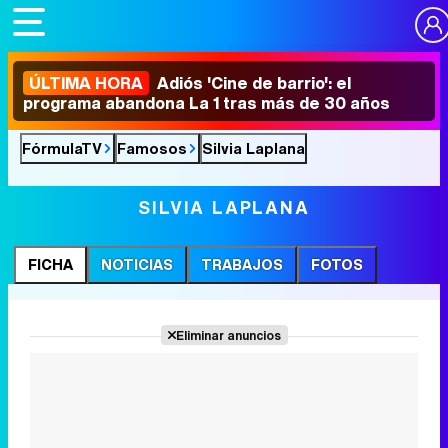
ÚLTIMA HORA
Adiós 'Cine de barrio': el
programa abandona La 1 tras más de 30 años
FórmulaTV
Famosos
Silvia Laplana
SILVIA LAPLANA
FICHA
NOTICIAS
TRABAJOS
FOTOS
Eliminar anuncios