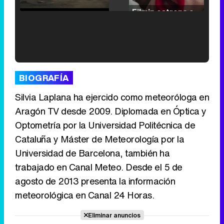
/
Unmute
Filmin estrena el tráiler de 'Millennial Mal', su nueva comedia universitaria de la mano de Lorena Iglesias
'120 Minutos' celebra sus 2.000 programas en Telemadrid con un vídeo del día a día en la redacción
BIOGRAFÍA
Silvia Laplana ha ejercido como meteoróloga en
Aragón TV desde 2009. Diplomada en Óptica y
Optometría por la Universidad Politécnica de
Tráiler de '33 días', la nueva serie de Atresplayer con Julián Villagrán y José Manuel Poga
Cataluña y Máster de Meteorología por la
Universidad de Barcelona, también ha
trabajado en Canal Meteo. Desde el 5 de
agosto de 2013 presenta la información
Tráiler en catalán de 'Ravalear', la nueva serie de HBO Max sobre los fondos buitre
meteorológica en Canal 24 Horas.
Eliminar anuncios