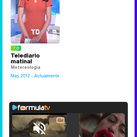
7,0
Telediario
matinal
Metereología
May 2012 - Actualmente
Loaded
:
33.30%