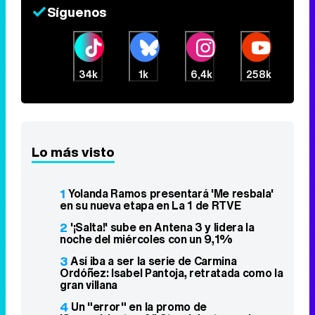
Síguenos
34k
1k
6,4k
258k
Lo más visto
1
Yolanda Ramos presentará 'Me resbala'
en su nueva etapa en La 1 de RTVE
2
'¡Salta!' sube en Antena 3 y lidera la
noche del miércoles con un 9,1%
3
Así iba a ser la serie de Carmina
Ordóñez: Isabel Pantoja, retratada como la
gran villana
4
Un "error" en la promo de