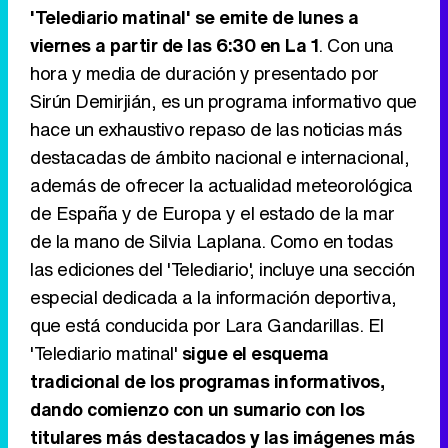
'Telediario matinal' se emite de lunes a
viernes a partir de las 6:30 en La 1
. Con una
hora y media de duración y presentado por
Tráiler de '33 días', la nueva serie de Atresplayer con Julián Villagrán y José Manuel Poga
Sirún Demirjián, es un programa informativo que
hace un exhaustivo repaso de las noticias más
destacadas de ámbito nacional e internacional,
además de ofrecer la actualidad meteorológica
Tráiler en catalán de 'Ravalear', la nueva serie de HBO Max sobre los fondos buitre
de España y de Europa y el estado de la mar
de la mano de Silvia Laplana. Como en todas
las ediciones del 'Telediario', incluye una sección
especial dedicada a la información deportiva,
Tráiler de la tercera temporada de 'The Walking Dead: Dead City' de AMC+
que está conducida por Lara Gandarillas. El
'Telediario matinal'
sigue el esquema
tradicional de los programas informativos,
dando comienzo con un sumario con los
Canción ganadora de Eurovisión 2026: DARA con "Bangaranga" por Bulgaria
titulares más destacados y las imágenes más