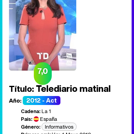
7,0
Telediario matinal
Título:
2012 - Act
Año:
Cadena:
La 1
País:
España
Género:
Informativos