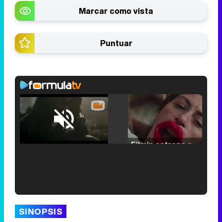
Marcar como vista
Puntuar
Loaded
:
25.30%
/
Unmute
Filmin estrena el tráiler de 'Millennial Mal', su nueva comedia universitaria de la mano de Lorena Iglesias
'120 Minutos' celebra sus 2.000 programas en Telemadrid con un vídeo del día a día en la redacción
SINOPSIS