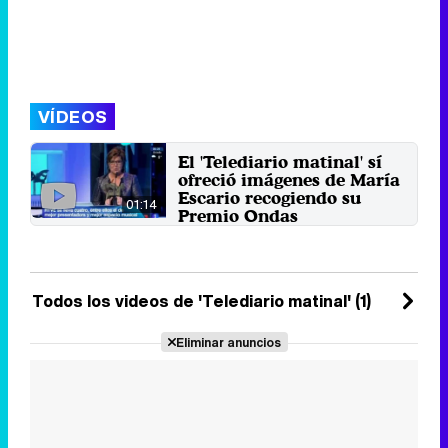
VÍDEOS
El 'Telediario matinal' sí
ofreció imágenes de María
Escario recogiendo su
01:14
Premio Ondas
Pese al revuelo levantado por las
declaraciones de María Escario, el
informativo matinal ...
23 de noviembre 2013
Todos los videos de 'Telediario matinal' (1)
Eliminar anuncios