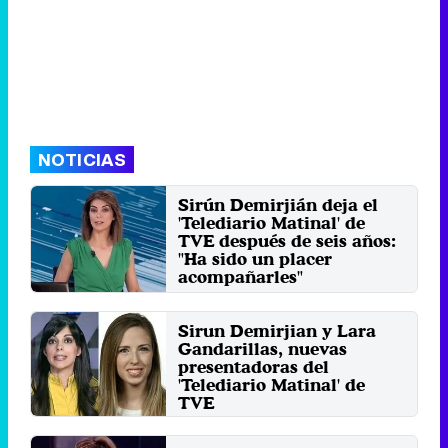
NOTICIAS
Sirún Demirjián deja el
'Telediario Matinal' de
TVE después de seis años:
"Ha sido un placer
acompañarles"
El viernes 15 de agosto fue su
último programa como
presentadora y se desconoce
Sirun Demirjian y Lara
cuál ...
Gandarillas, nuevas
Sábado 16 Agosto 2025 13:04
presentadoras del
(hace 7 horas)
'Telediario Matinal' de
TVE
Las dos periodistas llevan años
vinculadas a la cadena pública y