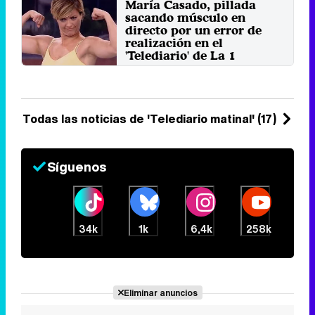
María Casado, pillada
ahora dan el salto al ...
sacando músculo en
Lunes 5 Agosto 2019 17:45
directo por un error de
realización en el
'Telediario' de La 1
La presentadora de televisión
estaba siendo captada por
cámaras cuando por error fue ...
Jueves 18 Abril 2019 17:52
Todas las noticias de 'Telediario matinal' (17)
Síguenos
34k
1k
6,4k
258k
Eliminar anuncios