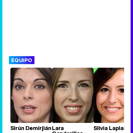
EQUIPO
Sirún Demirjián
Lara
Silvia Laplana