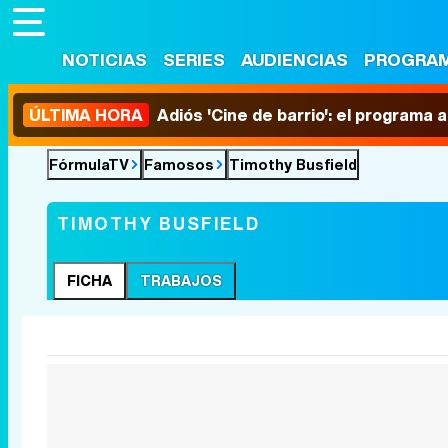
NOTICIAS
SERIES
AUDIENCIAS
PROGRA
ÚLTIMA HORA
Adiós 'Cine de barrio': el programa
FórmulaTV
Famosos
Timothy Busfield
TIMOTHY BUSFIELD
FICHA
TRABAJOS