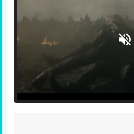
Loaded
:
29.30%
/
Unmute