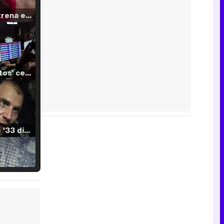
Filmin estrena el tráiler de 'Millennial Mal', su nueva comedia universitaria de la mano de Lorena Iglesias
'120 Minutos' celebra sus 2.000 programas en Telemadrid con un vídeo del día a día en la redacción
Tráiler de '33 días', la nueva serie de Atresplayer con Julián Villagrán y José Manuel Poga
Tráiler en catalán de 'Ravalear', la nueva serie de HBO Max sobre los fondos buitre