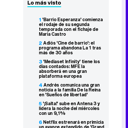
Lo más visto
1
'Barrio Esperanza' comienza
el rodaje de su segunda
temporada con el fichaje de
María Castro
2
Adiós 'Cine de barrio': el
programa abandona La 1 tras
más de 30 años
3
'Mediaset Infinity' tiene los
días contados: MFE la
absorberá en una gran
plataforma europea
4
Andrés comunica una gran
noticia a la familia De la Reina
en 'Sueños de libertad'
5
'¡Salta!' sube en Antena 3 y
lidera la noche del miércoles
con un 9,1%
6
Netflix estrenará en primicia
un avance extendido de 'Grand