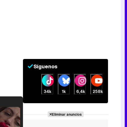
Síguenos
34k
1k
6,4k
258k
Eliminar anuncios