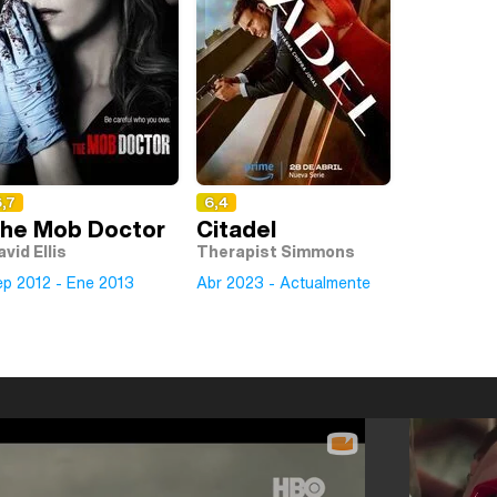
,7
6,4
he Mob Doctor
Citadel
vid Ellis
Therapist Simmons
ep 2012 - Ene 2013
Abr 2023 - Actualmente