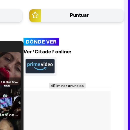
Puntuar
DÓNDE VER
Ver 'Citadel' online:
Filmin estrena el tráiler de 'Millennial Mal', su nueva comedia universitaria de la mano de Lorena Iglesias
Eliminar anuncios
'120 Minutos' celebra sus 2.000 programas en Telemadrid con un vídeo del día a día en la redacción