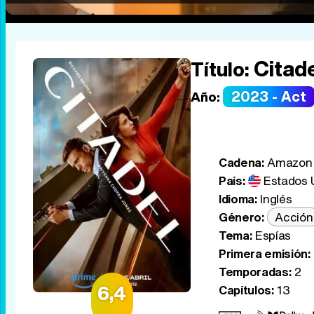
Citad
Título:
2023 - Act
Año:
Cadena:
Amazon 
País:
Estados 
Idioma:
Inglés
Género:
Acción
Tema:
Espías
Primera emisión:
Temporadas:
2
6,4
Capítulos:
13