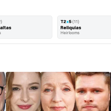
2)
T2
x
5
(11)
 altas
Reliquias
s
Heirlooms