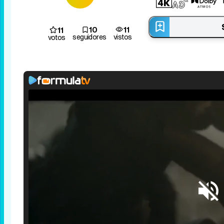
10
11
11
seguidores
vistos
votos