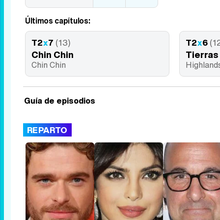
Últimos capítulos:
T2
x
7
(13)
T2
x
6
(1
Chin Chin
Tierras
Chin Chin
Highland
Guía de episodios
REPARTO