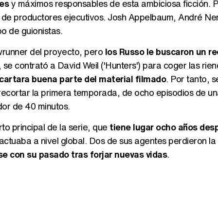
es
y máximos responsables de esta ambiciosa ficción. P
 de productores ejecutivos. Josh Appelbaum, André Ne
o de guionistas.
wrunner del proyecto, pero
los Russo le buscaron un r
 se contrató a David Weil ('Hunters') para coger las rien
artara buena parte del material filmado
. Por tanto, 
 recortar la primera temporada, de ocho episodios de u
dor de 40 minutos.
to principal de la serie, que
tiene lugar ocho años des
ctuaba a nivel global. Dos de sus agentes perdieron l
e con su pasado tras forjar nuevas vidas
.