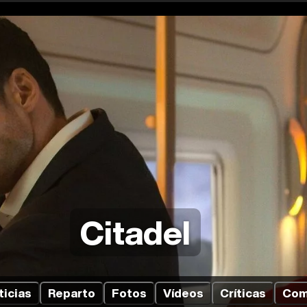
Citadel
ticias
Reparto
Fotos
Vídeos
Críticas
Com