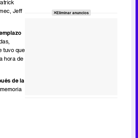
atrick
mec, Jeff
Eliminar anuncios
eemplazo
das,
se tuvo que
na hora de
pués de la
a memoria