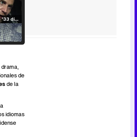
Tráiler de '33 días', la nueva serie de Atresplayer con Julián Villagrán y José Manuel Poga
Tráiler en catalán de 'Ravalear', la nueva serie de HBO Max sobre los fondos buitre
y drama,
ionales de
es
de la
Tráiler de la tercera temporada de 'The Walking Dead: Dead City' de AMC+
ta
vos idiomas
nidense
Canción ganadora de Eurovisión 2026: DARA con "Bangaranga" por Bulgaria