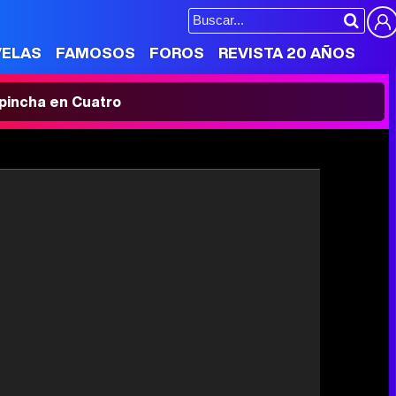
VELAS
FAMOSOS
FOROS
REVISTA 20 AÑOS
' pincha en Cuatro