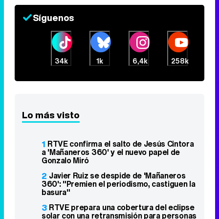
Síguenos
34k
1k
6,4k
258k
Lo más visto
1
RTVE confirma el salto de Jesús Cintora
a 'Mañaneros 360' y el nuevo papel de
Gonzalo Miró
2
Javier Ruiz se despide de 'Mañaneros
360': "Premien el periodismo, castiguen la
basura"
3
RTVE prepara una cobertura del eclipse
solar con una retransmisión para personas