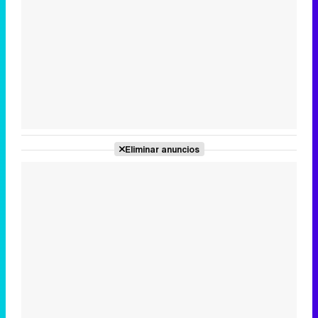
Tráiler en catalán de 'Ravalear', la nueva serie de HBO Max sobre los fondos buitre
Tráiler de la tercera temporada de 'The Walking Dead: Dead City' de AMC+
Eliminar anuncios
Canción ganadora de Eurovisión 2026: DARA con "Bangaranga" por Bulgaria