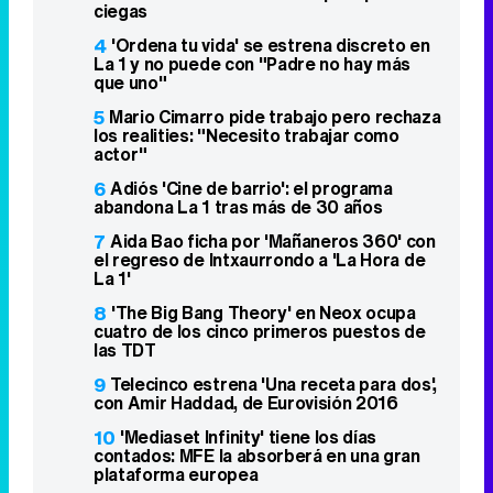
ciegas
4
'Ordena tu vida' se estrena discreto en
La 1 y no puede con "Padre no hay más
que uno"
5
Mario Cimarro pide trabajo pero rechaza
los realities: "Necesito trabajar como
actor"
6
Adiós 'Cine de barrio': el programa
abandona La 1 tras más de 30 años
7
Aida Bao ficha por 'Mañaneros 360' con
el regreso de Intxaurrondo a 'La Hora de
La 1'
8
'The Big Bang Theory' en Neox ocupa
cuatro de los cinco primeros puestos de
las TDT
9
Telecinco estrena 'Una receta para dos',
con Amir Haddad, de Eurovisión 2016
10
'Mediaset Infinity' tiene los días
contados: MFE la absorberá en una gran
plataforma europea