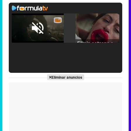
Loaded
:
25.30%
/
Unmute
Filmin estrena el tráiler de 'Millennial Mal', su nueva comedia universitaria de la mano de Lorena Iglesias
'120 Minutos' celebra sus 2.000 programas en Telemadrid con un vídeo del día a día en la redacción
Eliminar anuncios
Tráiler de '33 días', la nueva serie de Atresplayer con Julián Villagrán y José Manuel Poga