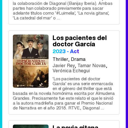
la colaboración de Diagonal (Banijay Iberia). Ambas
partes han colaborado previamente para sacar
adelante títulos como '#Luimelia', 'La novia gitana',
'La catedral del mar' o ...
Los pacientes del
doctor García
2023 - Act
Thriller
, Drama
Javier Rey
,
Tamar Novas
,
Verónica Echegui
'Los pacientes del doctor
García' es una serie enmarcada
en el género del thriller que está
basada en la novela homónima escrita por Almudena
Grandes. Precisamente fue este relato el que le sirvió
a la autora madrileña para ganar el Premio Nacional
de Narrativa en el año 2018. RTVE, Diagonal ...
La novia gitana