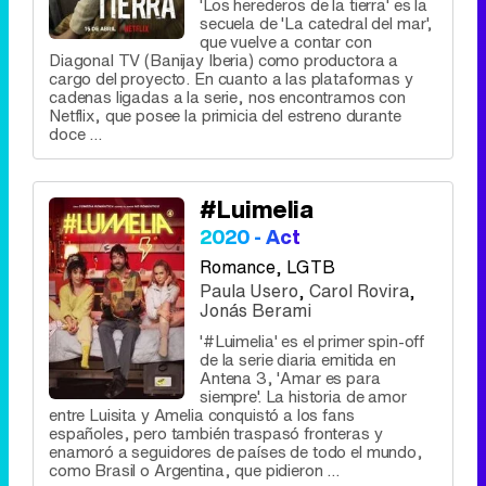
'Los herederos de la tierra' es la
secuela de 'La catedral del mar',
que vuelve a contar con
Diagonal TV (Banijay Iberia) como productora a
cargo del proyecto. En cuanto a las plataformas y
cadenas ligadas a la serie, nos encontramos con
Netflix, que posee la primicia del estreno durante
doce ...
#Luimelia
2020 - Act
Romance
, LGTB
Paula Usero
,
Carol Rovira
,
Jonás Berami
'#Luimelia' es el primer spin-off
de la serie diaria emitida en
Antena 3, 'Amar es para
siempre'. La historia de amor
entre Luisita y Amelia conquistó a los fans
españoles, pero también traspasó fronteras y
enamoró a seguidores de países de todo el mundo,
como Brasil o Argentina, que pidieron ...