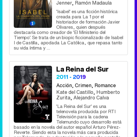
Jenner
,
Ramón Madaula
'Isabel' es una ficción histórica
creada para La 1 por el
historiador de formación Javier
Olivares, quien después
destacaría como creador de 'El Ministerio del
Tiempo'. Se trata de un biopic ficcionalizado de Isabel
I de Castilla, apodada La Católica, que repasa tanto
su vida íntima y ...
La Reina del Sur
2011 - 2019
Acción
, Crimen, Romance
Kate del Castillo
,
Humberto
Zurita
,
Alejandro Calva
'La Reina del Sur' es una
telenovela producida por RTI
Televisión para la cadena
Telemundo cuyo desarrollo está
basado en la novela del autor español Arturo Pérez-
Reverte. Siendo esta la novela más cara producida