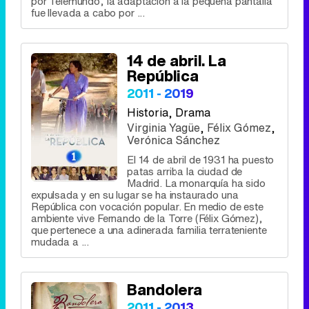
por Telemundo, la adaptación a la pequeña pantalla
fue llevada a cabo por ...
14 de abril. La
República
2011 - 2019
Historia
, Drama
Virginia Yagüe
,
Félix Gómez
,
Verónica Sánchez
El 14 de abril de 1931 ha puesto
patas arriba la ciudad de
Madrid. La monarquía ha sido
expulsada y en su lugar se ha instaurado una
República con vocación popular. En medio de este
ambiente vive Fernando de la Torre (Félix Gómez),
que pertenece a una adinerada familia terrateniente
mudada a ...
Bandolera
2011 - 2013