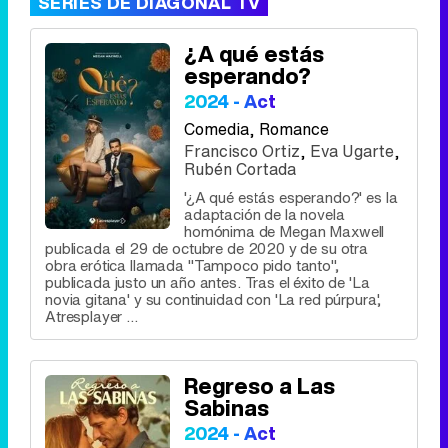
SERIES DE DIAGONAL TV
¿A qué estás
esperando?
2024 - Act
Tráiler de '33 días', la nueva serie de Atresplayer con Julián Villagrán y José Manuel Poga
Comedia
, Romance
Francisco Ortiz
,
Eva Ugarte
,
Rubén Cortada
'¿A qué estás esperando?' es la
adaptación de la novela
Tráiler en catalán de 'Ravalear', la nueva serie de HBO Max sobre los fondos buitre
homónima de Megan Maxwell
publicada el 29 de octubre de 2020 y de su otra
obra erótica llamada "Tampoco pido tanto",
publicada justo un año antes. Tras el éxito de 'La
novia gitana' y su continuidad con 'La red púrpura',
Atresplayer ...
Tráiler de la tercera temporada de 'The Walking Dead: Dead City' de AMC+
Regreso a Las
Sabinas
2024 - Act
Canción ganadora de Eurovisión 2026: DARA con "Bangaranga" por Bulgaria