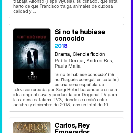
trabaja Alfonso (Pepe Viyuela), su cuñado, que está
harto de que Francisco traiga animales de dudosa
calidad y ...
Si no te hubiese
conocido
2018
Drama
, Ciencia ficción
Pablo Derqui
,
Andrea Ros
,
Paula Malia
'Si no te hubiese conocido' ('Si
no t'hagués conegut' en catalán)
es una serie española de
televisión creada por Sergi Belbel basándose en una
idea original suya y producida por Diagonal TV para
la cadena catalana TV3, donde se emitió entre
octubre y diciembre de 2018, con un total de 10 ...
Carlos, Rey
Emperador