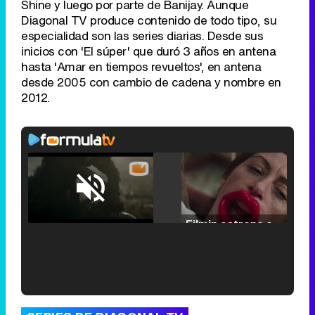
Shine y luego por parte de Banijay. Aunque
Diagonal TV produce contenido de todo tipo, su
especialidad son las series diarias. Desde sus
inicios con 'El súper' que duró 3 años en antena
hasta 'Amar en tiempos revueltos', en antena
desde 2005 con cambio de cadena y nombre en
2012.
Loaded
:
25.30%
/
Unmute
Filmin estrena el tráiler de 'Millennial Mal', su nueva comedia universitaria de la mano de Lorena Iglesias
'120 Minutos' celebra sus 2.000 programas en Telemadrid con un vídeo del día a día en la redacción