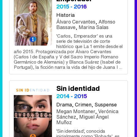
2015 - 2016
Historia
Álvaro Cervantes
,
Alfonso
Bassave
,
Marina Salas
'Carlos, Emperador' es una
serie de televisión de corte
histórico que La 1 emite desde el
año 2015. Protagonizada por Álvaro Cervantes
(Carlos I de España y V del Sacro Imperio Romano
Germánico de Alemania) y Blanca Suárez (Isabel de
Portugal), la ficción narra la vida del hijo de Juana I ...
Sin identidad
2014 - 2015
Drama
, Crimen, Suspense
Megan Montaner
,
Verónica
Sánchez
,
Miguel Ángel
Muñoz
'Sin identidad', conocida
inicialmente como 'Robada', es