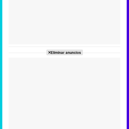
Tráiler en catalán de 'Ravalear', la nueva serie de HBO Max sobre los fondos buitre
Tráiler de la tercera temporada de 'The Walking Dead: Dead City' de AMC+
Eliminar anuncios
Canción ganadora de Eurovisión 2026: DARA con "Bangaranga" por Bulgaria