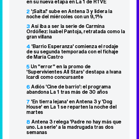
en su nueva etapa en La 1 de RTVE
2
'¡Salta!' sube en Antena 3 y lidera la
noche del miércoles con un 9,1%
3
Así iba a ser la serie de Carmina
Ordóñez: Isabel Pantoja, retratada como la
gran villana
4
'Barrio Esperanza' comienza el rodaje
de su segunda temporada con el fichaje
de María Castro
5
Un "error" en la promo de
'Supervivientes All Stars' destapa a Ivana
Icardi como concursante
6
Adiós 'Cine de barrio': el programa
abandona La 1 tras más de 30 años
7
'En tierra lejana' en Antena 3 y 'Dog
House' en La 1 se reparten la noche del
martes
8
Antena 3 relega 'Padre no hay más que
uno. La serie' a la madrugada tras dos
semanas