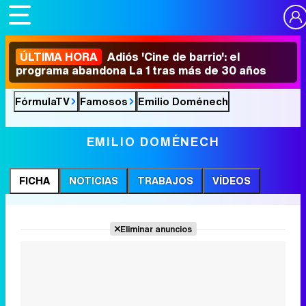
ÚLTIMA HORA
Adiós 'Cine de barrio': el
programa abandona La 1 tras más de 30 años
FórmulaTV
Famosos
Emilio Doménech
EMILIO DOMÉNECH
FICHA
NOTICIAS
TRABAJOS
VÍDEOS
Eliminar anuncios