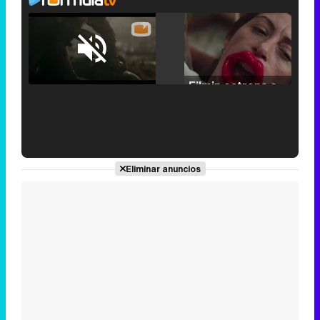
Loaded
:
25.30%
/
Unmute
Filmin estrena el tráiler de 'Millennial Mal', su nueva comedia universitaria de la mano de Lorena Iglesias
'120 Minutos' celebra sus 2.000 programas en Telemadrid con un vídeo del día a día en la redacción
Eliminar anuncios
Tráiler de '33 días', la nueva serie de Atresplayer con Julián Villagrán y José Manuel Poga