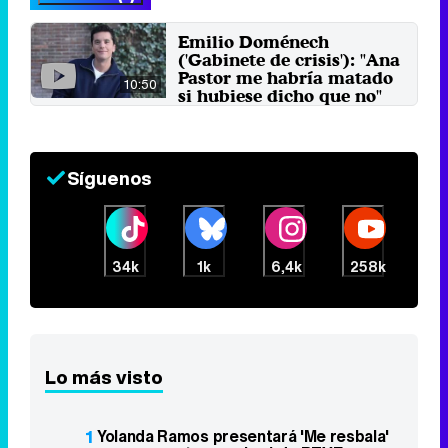
Emilio Doménech
('Gabinete de crisis'): "Ana
Pastor me habría matado
10:50
si hubiese dicho que no"
22 de noviembre 2023
Síguenos
34k
1k
6,4k
258k
Lo más visto
1
Yolanda Ramos presentará 'Me resbala'