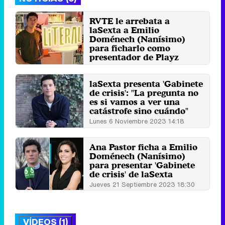
RVTE le arrebata a
laSexta a Emilio
Doménech (Nanísimo)
para ficharlo como
presentador de Playz
Miércoles 2 Julio 2025 12:47 (hace 1
minuto)
laSexta presenta 'Gabinete
de crisis': "La pregunta no
es si vamos a ver una
catástrofe sino cuándo"
Lunes 6 Noviembre 2023 14:18
Ana Pastor ficha a Emilio
Doménech (Nanísimo)
para presentar 'Gabinete
de crisis' de laSexta
Jueves 21 Septiembre 2023 18:30
VÍDEOS (1)