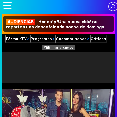
AUDIENCIAS
'Hanna' y 'Una nueva vida' se
reparten una descafeinada noche de domingo
FórmulaTV
Programas
Cazamariposas
Críticas
Eliminar anuncios