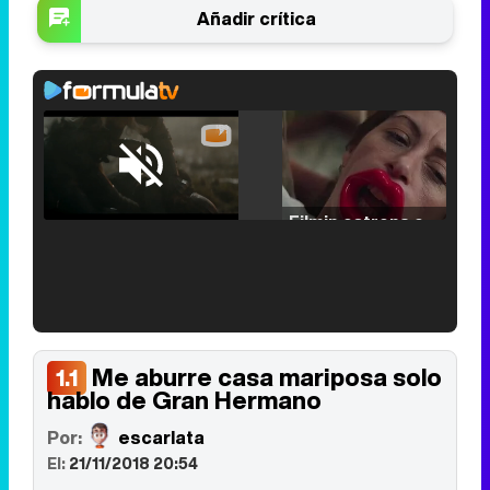
Añadir crítica
Loaded
:
25.30%
/
Unmute
Filmin estrena el tráiler de 'Millennial Mal', su nueva comedia universitaria de la mano de Lorena Iglesias
'120 Minutos' celebra sus 2.000 programas en Telemadrid con un vídeo del día a día en la redacción
Me aburre casa mariposa solo
1.1
hablo de Gran Hermano
Por:
escarlata
El:
21/11/2018 20:54
Tráiler de '33 días', la nueva serie de Atresplayer con Julián Villagrán y José Manuel Poga