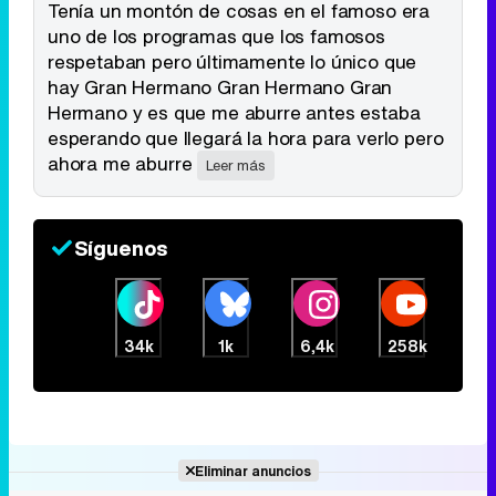
Tenía un montón de cosas en el famoso era
uno de los programas que los famosos
respetaban pero últimamente lo único que
hay Gran Hermano Gran Hermano Gran
Tráiler en catalán de 'Ravalear', la nueva serie de HBO Max sobre los fondos buitre
Hermano y es que me aburre antes estaba
esperando que llegará la hora para verlo pero
ahora me aburre
Leer más
Tráiler de la tercera temporada de 'The Walking Dead: Dead City' de AMC+
Síguenos
34k
1k
6,4k
258k
Canción ganadora de Eurovisión 2026: DARA con "Bangaranga" por Bulgaria
Eliminar anuncios