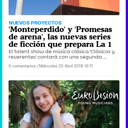
Tráiler en catalán de 'Ravalear', la nueva serie de HBO Max sobre los fondos buitre
NUEVOS PROYECTOS
'Monteperdido' y 'Promesas
de arena', las nuevas series
de ficción que prepara La 1
El talent show de música clásica 'Clásicos y
Tráiler de la tercera temporada de 'The Walking Dead: Dead City' de AMC+
reverentes' contará con una segunda ...
6 comentarios
|
Miércoles 25 Abril 2018 16:11
Canción ganadora de Eurovisión 2026: DARA con "Bangaranga" por Bulgaria