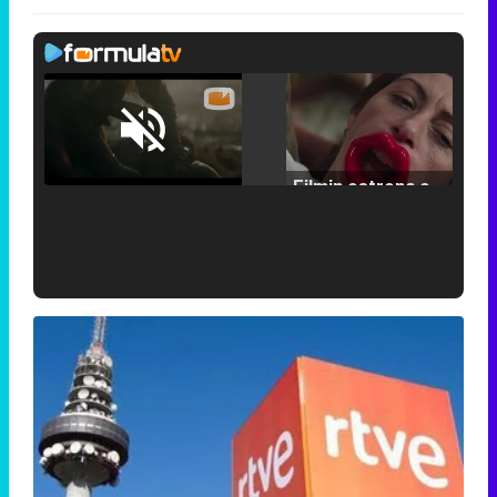
Loaded
:
25.30%
/
Unmute
Filmin estrena el tráiler de 'Millennial Mal', su nueva comedia universitaria de la mano de Lorena Iglesias
'120 Minutos' celebra sus 2.000 programas en Telemadrid con un vídeo del día a día en la redacción
Tráiler de '33 días', la nueva serie de Atresplayer con Julián Villagrán y José Manuel Poga