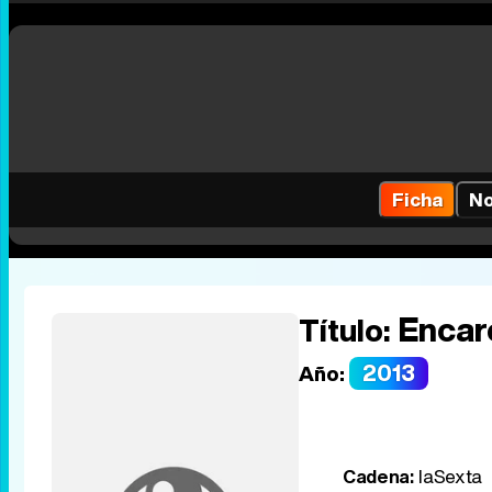
Ficha
No
Encar
Título:
2013
Año:
Cadena:
laSexta