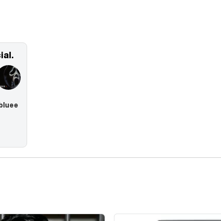
al.
bluee