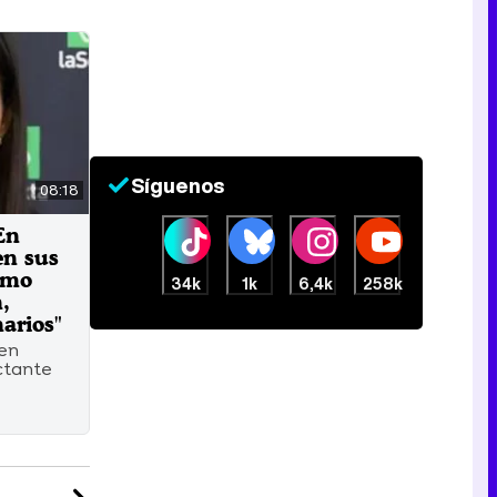
Síguenos
08:18
En
en sus
smo
34k
1k
6,4k
258k
,
narios"
 en
ctante