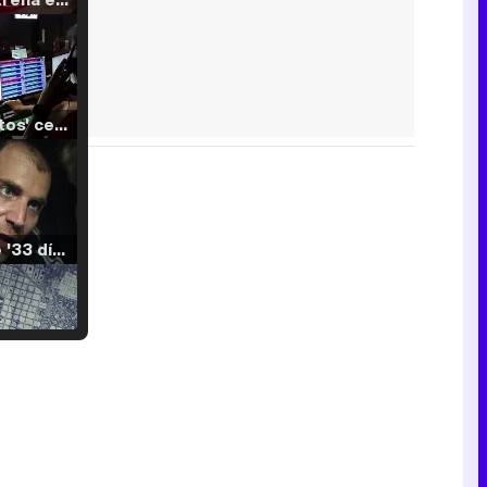
'120 Minutos' celebra sus 2.000 programas en Telemadrid con un vídeo del día a día en la redacción
Tráiler de '33 días', la nueva serie de Atresplayer con Julián Villagrán y José Manuel Poga
Tráiler en catalán de 'Ravalear', la nueva serie de HBO Max sobre los fondos buitre