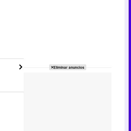
Tráiler de la tercera temporada de 'The Walking Dead: Dead City' de AMC+
Canción ganadora de Eurovisión 2026: DARA con "Bangaranga" por Bulgaria
Eliminar anuncios