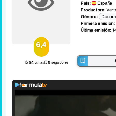
País:
España
Productora:
Vert
Género:
Docum
Primera emisión:
Última emisión:
14
6,4
8
54
seguidores
votos