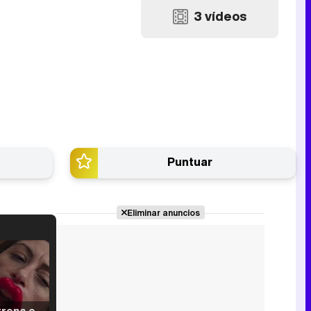
3 vídeos
Puntuar
Eliminar anuncios
Filmin estrena el tráiler de 'Millennial Mal', su nueva comedia universitaria de la mano de Lorena Iglesias