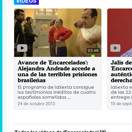
VÍDEOS
03:48
Avance de 'Encarcelados':
Jalis d
Alejandra Andrade accede a
'Encarc
una de las terribles prisiones
auténti
brasileñas
derech
El programa de laSexta consigue
laSexta e
los testimonios inéditos de cuatro
de las 22
españoles sometidos ...
entrega 
24 de octubre 2013
19 de sept