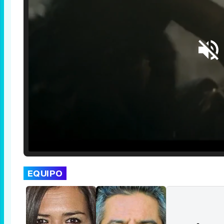
Loaded
:
25.30%
/
Unmute
EQUIPO