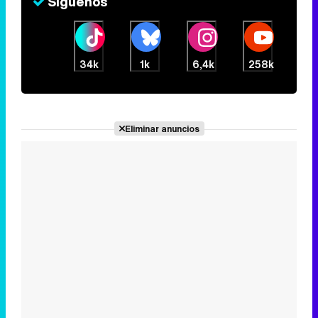
Síguenos
34k
1k
6,4k
258k
Eliminar anuncios