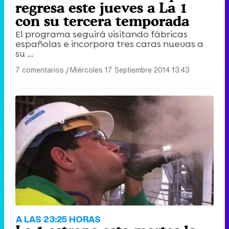
regresa este jueves a La 1
con su tercera temporada
El programa seguirá visitando fábricas
Tráiler de la tercera temporada de 'The Walking Dead: Dead City' de AMC+
españolas e incorpora tres caras nuevas a
su ...
7 comentarios
|
Miércoles 17 Septiembre 2014 13:43
Canción ganadora de Eurovisión 2026: DARA con "Bangaranga" por Bulgaria
A LAS 23:25 HORAS