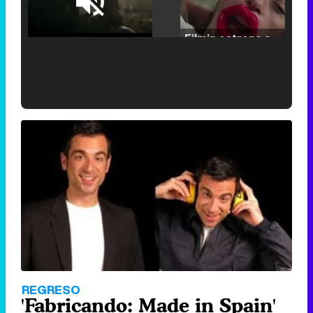
Loaded
:
25.30%
/
Unmute
Filmin estrena el tráiler de 'Millennial Mal', su nueva comedia universitaria de la mano de Lorena Iglesias
'120 Minutos' celebra sus 2.000 programas en Telemadrid con un vídeo del día a día en la redacción
Tráiler de '33 días', la nueva serie de Atresplayer con Julián Villagrán y José Manuel Poga
Tráiler en catalán de 'Ravalear', la nueva serie de HBO Max sobre los fondos buitre
REGRESO
'Fabricando: Made in Spain'