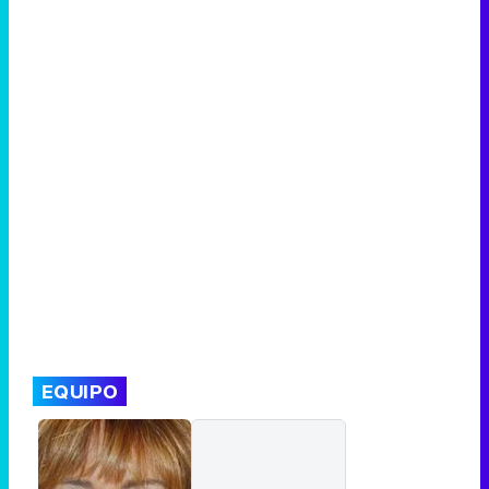
Canción ganadora de Eurovisión 2026: DARA con "Bangaranga" por Bulgaria
EQUIPO