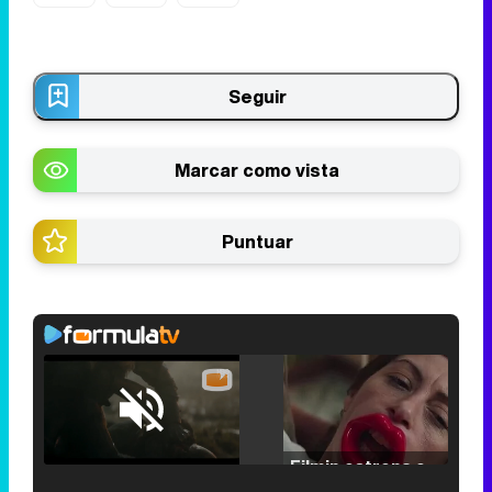
Seguir
Marcar como vista
Puntuar
Loaded
:
25.30%
/
Unmute
Filmin estrena el tráiler de 'Millennial Mal', su nueva comedia universitaria de la mano de Lorena Iglesias