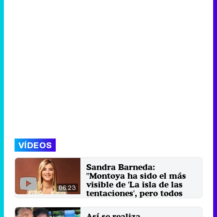
VÍDEOS
Sandra Barneda:
"Montoya ha sido el más
visible de 'La isla de las
06:23
tentaciones', pero todos
han dado juego"
La presentadora se pone al frente
Así se realiza