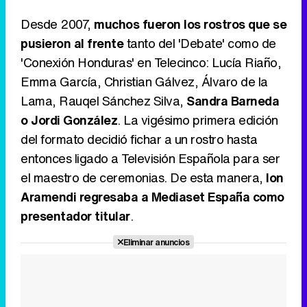
Desde 2007,
muchos fueron los rostros que se
pusieron al frente
tanto del 'Debate' como de
Canción ganadora de Eurovisión 2026: DARA con "Bangaranga" por Bulgaria
'Conexión Honduras' en Telecinco: Lucía Riaño,
Emma García, Christian Gálvez, Álvaro de la
Lama, Rauqel Sánchez Silva,
Sandra Barneda
o Jordi González
. La vigésimo primera edición
del formato decidió fichar a un rostro hasta
entonces ligado a Televisión Española para ser
el maestro de ceremonias. De esta manera,
Ion
Aramendi regresaba a Mediaset España como
presentador titular
.
Eliminar anuncios