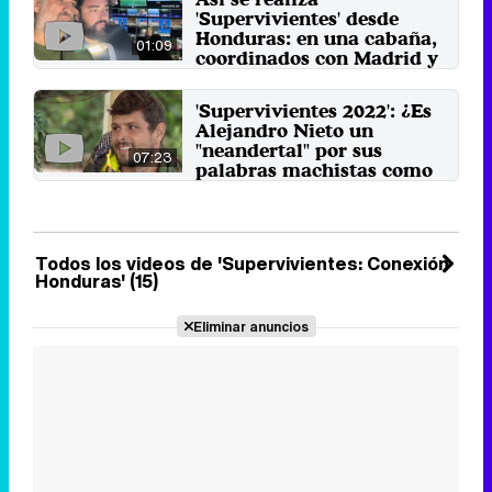
los domingos de 'Supervivientes:
'Supervivientes' desde
Conexión Honduras'.
Honduras: en una cabaña,
9 de marzo 2025
01:09
coordinados con Madrid y
un equipo brillante
Nos metemos en control para ver
'Supervivientes 2022': ¿Es
cómo se dirige y se realiza una
Alejandro Nieto un
gala del reality de ...
"neandertal" por sus
3 de junio 2024
07:23
palabras machistas como
dice Marta Peñate?
'Conexión Honduras' nos trajo
también la expulsión de uno de
los habitantes de Playa ...
Todos los videos de 'Supervivientes: Conexión
23 de mayo 2022
Honduras' (15)
Eliminar anuncios