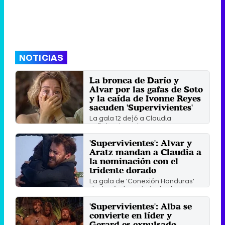
NOTICIAS
La bronca de Darío y
Alvar por las gafas de Soto
y la caída de Ivonne Reyes
sacuden 'Supervivientes'
La gala 12 dejó a Claudia
señalando a Alvar por su
nominación con el tridente
dorado, ...
'Supervivientes': Alvar y
Miércoles 27 Mayo 2026 12:59
Aratz mandan a Claudia a
(hace 1 minuto)
la nominación con el
tridente dorado
La gala de 'Conexión Honduras'
destapó el movimiento de
comida de Claudia y Maica, ...
'Supervivientes': Alba se
Lunes 25 Mayo 2026 12:00 (hace 23
segundos)
convierte en líder y
Gerard es expulsado