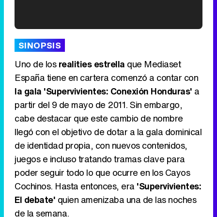
'120 Minutos' celebra sus 2.000 programas en Telemadrid con un vídeo del día a día en la redacción
SINOPSIS
Uno de los
realities estrella
que Mediaset
España tiene en cartera comenzó a contar con
la gala 'Supervivientes: Conexión Honduras'
a
Tráiler de '33 días', la nueva serie de Atresplayer con Julián Villagrán y José Manuel Poga
partir del 9 de mayo de 2011. Sin embargo,
cabe destacar que este cambio de nombre
llegó con el objetivo de dotar a la gala dominical
de identidad propia, con nuevos contenidos,
Tráiler en catalán de 'Ravalear', la nueva serie de HBO Max sobre los fondos buitre
juegos e incluso tratando tramas clave para
poder seguir todo lo que ocurre en los Cayos
Cochinos. Hasta entonces, era
'Supervivientes:
El debate'
quien amenizaba una de las noches
Tráiler de la tercera temporada de 'The Walking Dead: Dead City' de AMC+
de la semana.