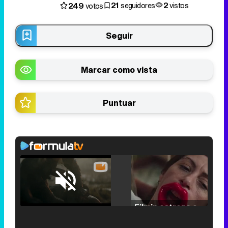
21
2
249
seguidores
vistos
votos
Seguir
Marcar como vista
Puntuar
Loaded
:
25.30%
/
Unmute
Filmin estrena el tráiler de 'Millennial Mal', su nueva comedia universitaria de la mano de Lorena Iglesias