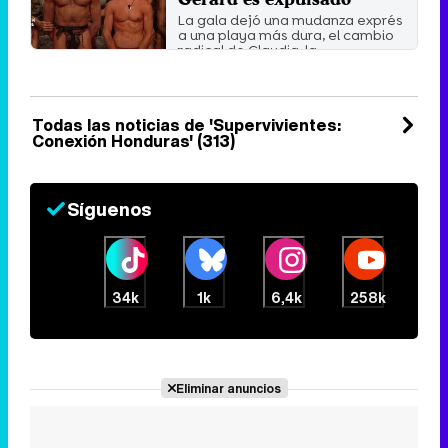
La gala dejó una mudanza exprés
a una playa más dura, el cambio
radical de Claudia, la ...
Viernes 22 Mayo 2026 12:07 (ahora)
Todas las noticias de 'Supervivientes:
Conexión Honduras' (313)
Síguenos
34k
1k
6,4k
258k
Eliminar anuncios