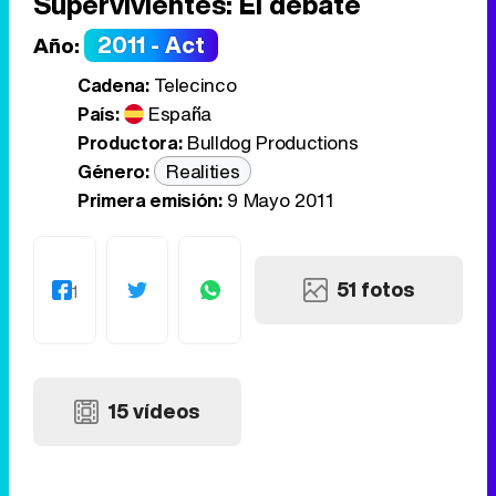
Supervivientes: El debate
2011 - Act
Año:
Cadena:
Telecinco
País:
España
Productora:
Bulldog Productions
Género:
Realities
Primera emisión:
9 Mayo 2011
51 fotos
1
15 vídeos