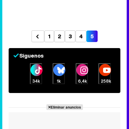
1
2
3
4
5
Síguenos
34k
1k
6,4k
258k
Eliminar anuncios