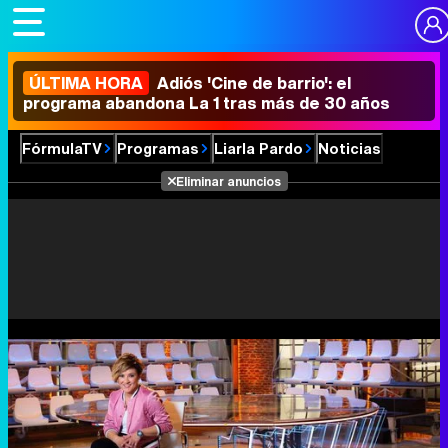
ÚLTIMA HORA
Adiós 'Cine de barrio': el
programa abandona La 1 tras más de 30 años
FórmulaTV
Programas
Liarla Pardo
Noticias
Eliminar anuncios