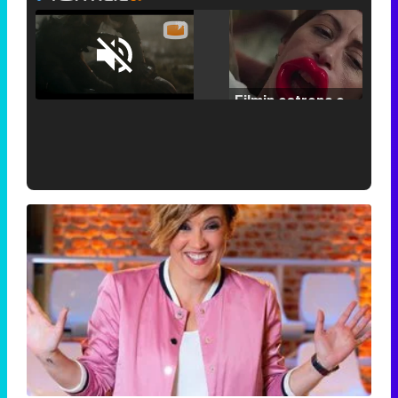
Loaded
:
25.30%
/
Unmute
Filmin estrena el tráiler de 'Millennial Mal', su nueva comedia universitaria de la mano de Lorena Iglesias
'120 Minutos' celebra sus 2.000 programas en Telemadrid con un vídeo del día a día en la redacción
Tráiler de '33 días', la nueva serie de Atresplayer con Julián Villagrán y José Manuel Poga