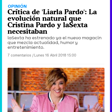
Tráiler en catalán de 'Ravalear', la nueva serie de HBO Max sobre los fondos buitre
OPINIÓN
Crítica de 'Liarla Pardo': La
evolución natural que
Cristina Pardo y laSexta
necesitaban
Tráiler de la tercera temporada de 'The Walking Dead: Dead City' de AMC+
laSexta ha estrenado ya el nuevo magacín
que mezcla actualidad, humor y
entretenimiento.
7 comentarios
|
Lunes 16 Abril 2018 15:00
Canción ganadora de Eurovisión 2026: DARA con "Bangaranga" por Bulgaria