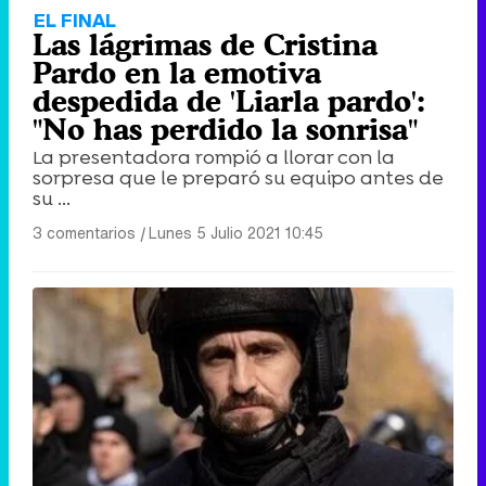
Tráiler en catalán de 'Ravalear', la nueva serie de HBO Max sobre los fondos buitre
EL FINAL
Las lágrimas de Cristina
Pardo en la emotiva
despedida de 'Liarla pardo':
"No has perdido la sonrisa"
Tráiler de la tercera temporada de 'The Walking Dead: Dead City' de AMC+
La presentadora rompió a llorar con la
sorpresa que le preparó su equipo antes de
su ...
3 comentarios
|
Lunes 5 Julio 2021 10:45
Canción ganadora de Eurovisión 2026: DARA con "Bangaranga" por Bulgaria