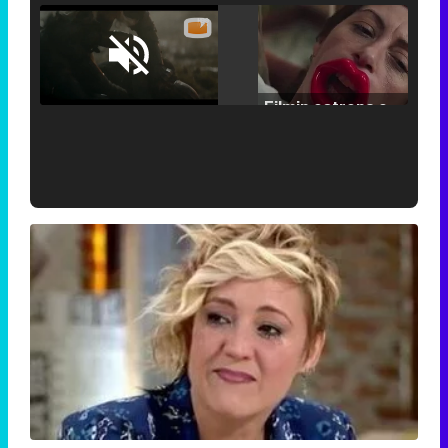
Loaded
:
25.30%
/
Unmute
Filmin estrena el tráiler de 'Millennial Mal', su nueva comedia universitaria de la mano de Lorena Iglesias
'120 Minutos' celebra sus 2.000 programas en Telemadrid con un vídeo del día a día en la redacción
Tráiler de '33 días', la nueva serie de Atresplayer con Julián Villagrán y José Manuel Poga