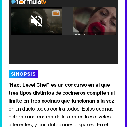
Loaded
:
25.30%
/
Unmute
Filmin estrena el tráiler de 'Millennial Mal', su nueva comedia universitaria de la mano de Lorena Iglesias
'120 Minutos' celebra sus 2.000 programas en Telemadrid con un vídeo del día a día en la redacción
SINOPSIS
'Next Level Chef' es un concurso en el que
tres tipos distintos de cocineros compiten al
límite en tres cocinas que funcionan a la vez
,
Tráiler de '33 días', la nueva serie de Atresplayer con Julián Villagrán y José Manuel Poga
en un duelo todos contra todos. Estas cocinas
estarán una encima de la otra en tres niveles
diferentes, y con dotaciones dispares. En el