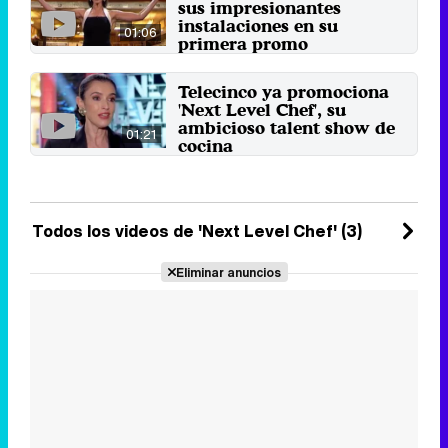
sus impresionantes
29 de noviembre 2024
instalaciones en su
01:06
primera promo
Blanca Romero es la encargada
de explicar un primer vistazo de
Telecinco ya promociona
los tres niveles que ...
'Next Level Chef', su
23 de noviembre 2024
ambicioso talent show de
01:21
cocina
El programa se basa en el
formato del mismo nombre a
cargo del chef Gordon Ramsay.
8 de octubre 2024
Todos los videos de 'Next Level Chef' (3)
Eliminar anuncios