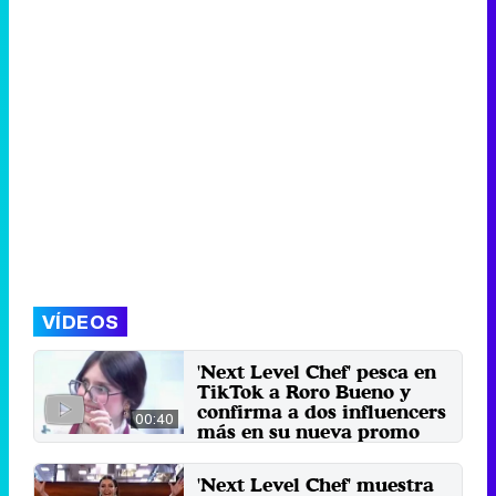
VÍDEOS
'Next Level Chef' pesca en
TikTok a Roro Bueno y
confirma a dos influencers
00:40
más en su nueva promo
La tiktoker Roro se hizo viral
gracias a sus eternas recetas
'Next Level Chef' muestra
para Pablo en sus redes ...