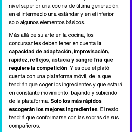
nivel superior una cocina de última generación,
Tráiler en catalán de 'Ravalear', la nueva serie de HBO Max sobre los fondos buitre
en el intermedio una estándar y en el inferior
solo algunos elementos básicos.
Más allá de su arte en la cocina, los
Tráiler de la tercera temporada de 'The Walking Dead: Dead City' de AMC+
concursantes deben tener en cuenta
la
capacidad de adaptación, improvisación,
rapidez, reflejos, astucia y sangre fría que
requiere la competición
. Y es que el plató
Canción ganadora de Eurovisión 2026: DARA con "Bangaranga" por Bulgaria
cuenta con una plataforma móvil, de la que
tendrán que coger los ingredientes y que estará
en constante movimiento, bajando y subiendo
de la plataforma.
Solo los más rápidos
escogerán los mejores ingredientes
. El resto,
tendrá que conformarse con las sobras de sus
compañeros.