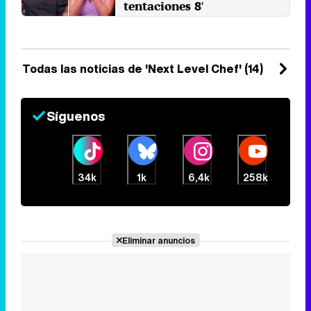
tentaciones 8'
La principal cadena de Mediaset
ha optado por recurrir a su
apuesta más exitosa en este ...
Viernes 24 Enero 2025 02:24
Todas las noticias de 'Next Level Chef' (14)
Síguenos
34k
1k
6,4k
258k
Eliminar anuncios