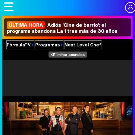
ÚLTIMA HORA
Adiós 'Cine de barrio': el
programa abandona La 1 tras más de 30 años
FórmulaTV
Programas
Next Level Chef
Eliminar anuncios