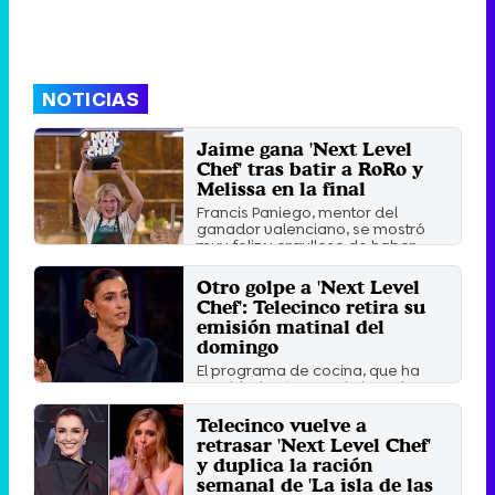
NOTICIAS
Jaime gana 'Next Level
Chef' tras batir a RoRo y
Melissa en la final
Francis Paniego, mentor del
ganador valenciano, se mostró
muy feliz y orgulloso de haber ...
Jueves 13 Marzo 2025 13:14
Otro golpe a 'Next Level
Chef': Telecinco retira su
emisión matinal del
domingo
El programa de cocina, que ha
cambiado otra vez de horario en
la noche de los miércoles, ...
Telecinco vuelve a
Viernes 24 Enero 2025 10:55
retrasar 'Next Level Chef'
y duplica la ración
semanal de 'La isla de las