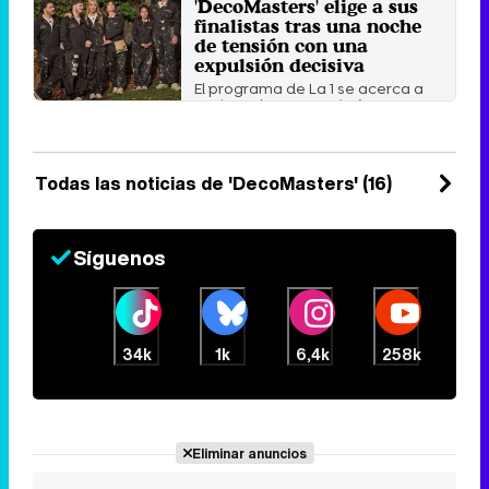
Flores y Carlo Costanzia ...
'DecoMasters' elige a sus
finalistas tras una noche
Viernes 27 Marzo 2026 16:31 (hace
3 minutos)
de tensión con una
expulsión decisiva
El programa de La 1 se acerca a
su desenlace y nombró a Mar
Flores y Carlo Costanzia ...
Martes 24 Marzo 2026 11:23 (hace
54 segundos)
Todas las noticias de 'DecoMasters' (16)
Síguenos
34k
1k
6,4k
258k
Eliminar anuncios