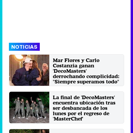
NOTICIAS
Mar Flores y Carlo
Costanzia ganan
'DecoMasters'
derrochando complicidad:
"Siempre superamos todo"
Madre e hijo se impusieron al
resto de compañeros y se
hicieron con los 50.000€ ...
La final de 'DecoMasters'
encuentra ubicación tras
Miércoles 1 Abril 2026 10:49 (hace 2
minutos)
ser desbancada de los
lunes por el regreso de
'MasterChef'
Isa Pantoja y Asraf Beno; Raquel
Meroño y Belén López, y Mar