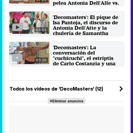
pelea Antonia Dell'Alle vs.
Fiona Ferrer
Repasamos tres de los
'Decomasters': El pique de
momentazos que nos dejó la
Isa Pantoja, el discurso de
séptima entrega del talent de La 1.
Antonia Dell'Atte y la
10 de marzo 2026
03:53
chulería de Samantha
Repasamos tres de los
momentazos que nos dejó la
'Decomasters': La
sexta entrega del talent de La 1.
conversación del
3 de marzo 2026
"cuchicuchi", el estriptis
03:26
de Carlo Costanzia y una
triste eliminación
Repasamos tres de los
momentazos que nos dejó la
quinta entrega del talent de La 1.
Todos los videos de 'DecoMasters' (12)
24 de febrero 2026
Eliminar anuncios