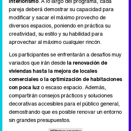
interiorismo
. A lo largo del programa, cada
Tráiler en catalán de 'Ravalear', la nueva serie de HBO Max sobre los fondos buitre
pareja deberá demostrar su capacidad para
modificar y sacar el máximo provecho de
diversos espacios, poniendo en práctica su
creatividad, su estilo y su habilidad para
Tráiler de la tercera temporada de 'The Walking Dead: Dead City' de AMC+
aprovechar al máximo cualquier rincón.
Los participantes se enfrentarán a desafíos muy
variados que irán desde
la renovación de
Canción ganadora de Eurovisión 2026: DARA con "Bangaranga" por Bulgaria
viviendas hasta la mejora de locales
comerciales o la optimización de habitaciones
con poca luz
o escaso espacio. Además,
compartirán consejos prácticos y soluciones
decorativas accesibles para el público general,
demostrando que es posible renovar un entorno
sin grandes presupuestos.
Eliminar anuncios