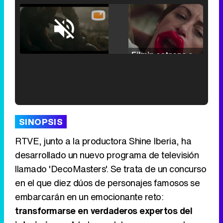
Loaded
:
25.30%
/
Unmute
Filmin estrena el tráiler de 'Millennial Mal', su nueva comedia universitaria de la mano de Lorena Iglesias
'120 Minutos' celebra sus 2.000 programas en Telemadrid con un vídeo del día a día en la redacción
SINOPSIS
RTVE, junto a la productora Shine Iberia, ha
desarrollado un nuevo programa de televisión
llamado 'DecoMasters'. Se trata de un concurso
Tráiler de '33 días', la nueva serie de Atresplayer con Julián Villagrán y José Manuel Poga
en el que diez dúos de personajes famosos se
embarcarán en un emocionante reto:
transformarse en verdaderos expertos del