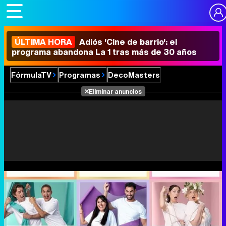
ÚLTIMA HORA
Adiós 'Cine de barrio': el
programa abandona La 1 tras más de 30 años
FórmulaTV
Programas
DecoMasters
Eliminar anuncios