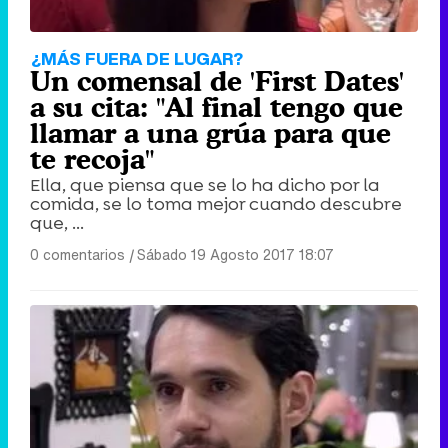
Tráiler en catalán de 'Ravalear', la nueva serie de HBO Max sobre los fondos buitre
¿MÁS FUERA DE LUGAR?
Un comensal de 'First Dates'
a su cita: "Al final tengo que
llamar a una grúa para que
te recoja"
Tráiler de la tercera temporada de 'The Walking Dead: Dead City' de AMC+
Ella, que piensa que se lo ha dicho por la
comida, se lo toma mejor cuando descubre
que, ...
0 comentarios
|
Sábado 19 Agosto 2017 18:07
Canción ganadora de Eurovisión 2026: DARA con "Bangaranga" por Bulgaria