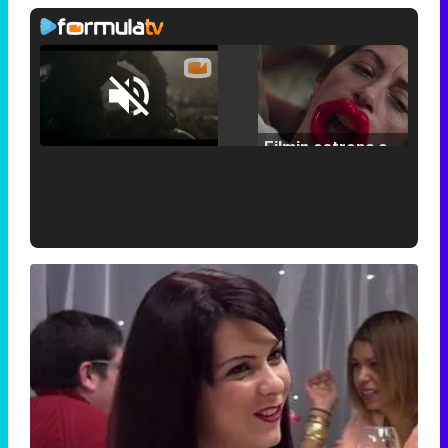
Loaded
:
25.30%
/
Unmute
Filmin estrena el tráiler de 'Millennial Mal', su nueva comedia universitaria de la mano de Lorena Iglesias
'120 Minutos' celebra sus 2.000 programas en Telemadrid con un vídeo del día a día en la redacción
Tráiler de '33 días', la nueva serie de Atresplayer con Julián Villagrán y José Manuel Poga