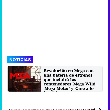
NOTICIAS
Revolución en Mega con
una batería de estrenos
que incluirá los
contenedores 'Mega Wild',
'Mega Motor' y 'Cine a lo
bestia'
El canal de Atresmedia se hace
con los derechos de '¿Quién da
más'?, el factual de ...