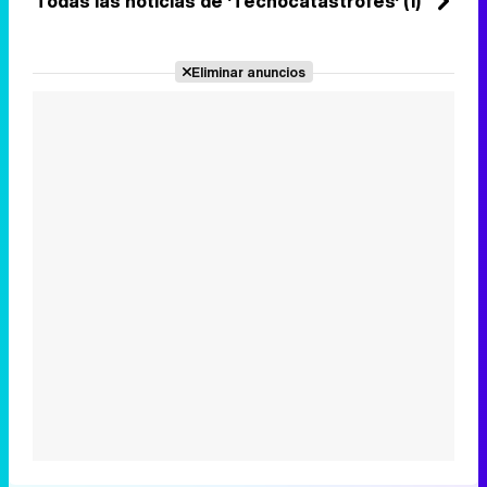
Todas las noticias de 'Tecnocatástrofes' (1)
Jueves 18 Febrero 2016 13:12
Eliminar anuncios