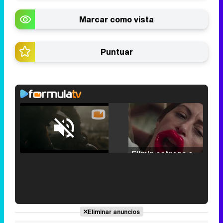
Marcar como vista
Puntuar
Loaded
:
25.30%
/
Unmute
Filmin estrena el tráiler de 'Millennial Mal', su nueva comedia universitaria de la mano de Lorena Iglesias
'120 Minutos' celebra sus 2.000 programas en Telemadrid con un vídeo del día a día en la redacción
Eliminar anuncios